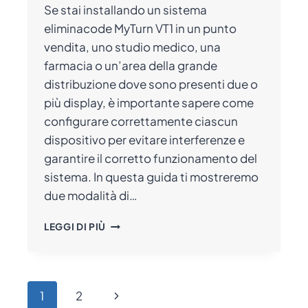
Se stai installando un sistema
eliminacode MyTurn VT1 in un punto
vendita, uno studio medico, una
farmacia o un’area della grande
distribuzione dove sono presenti due o
più display, è importante sapere come
configurare correttamente ciascun
dispositivo per evitare interferenze e
garantire il corretto funzionamento del
sistema. In questa guida ti mostreremo
due modalità di…
COME
LEGGI DI PIÙ
CODIFICARE
IL
DISPLAY
ELIMINACODE
Navigazione
Pagina
1
2
MYTURN