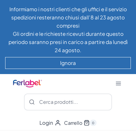
Salta
Informiamo i nostri clienti che gli uffici e il servizio
al
spedizioni resteranno chiusi dall’8 al 23 agosto
contenuto
compresi
Gli ordini e le richieste ricevuti durante questo
periodo saranno presi in carico a partire da lunedì
24 agosto.
Ignora
Login
Carrello
0