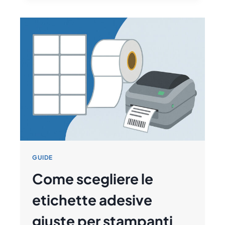
LETTORE
DI
CODICE
A
BARRE
IDEALE
PER
IL
TUO
NEGOZIO
GUIDE
Come scegliere le
etichette adesive
giuste per stampanti