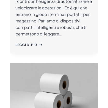
i conti con l’esigenza di automatizzare e
velocizzare le operazioni. Ed è qui che
entrano in gioco i terminali portatili per
magazzino. Parliamo di dispositivi
compatti, intelligenti e robusti, che ti
permettono di leggere…
TERMINALI
LEGGI DI PIÙ
PORTATILI
PER
MAGAZZINO:
COSA
SONO
E
COME
USARLI