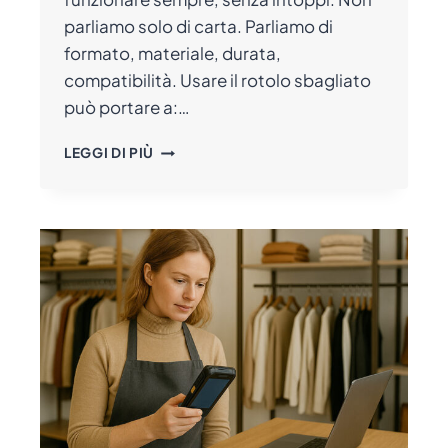
parliamo solo di carta. Parliamo di
formato, materiale, durata,
compatibilità. Usare il rotolo sbagliato
può portare a:…
ROTOLI
LEGGI DI PIÙ
PER
POS,
REGISTRATORI
DI
CASSA
E
BILANCE:
GUIDA
ALLA
SCELTA