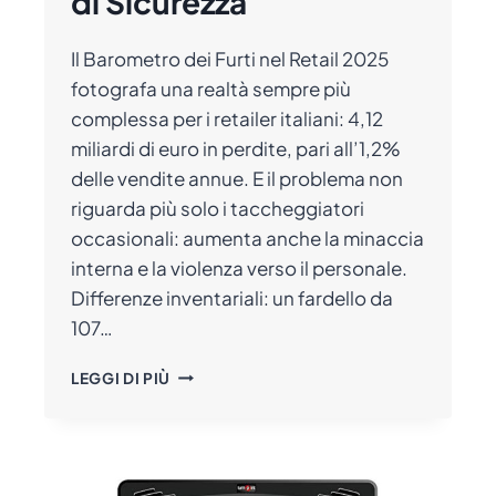
di Sicurezza
Il Barometro dei Furti nel Retail 2025
fotografa una realtà sempre più
complessa per i retailer italiani: 4,12
miliardi di euro in perdite, pari all’1,2%
delle vendite annue. E il problema non
riguarda più solo i taccheggiatori
occasionali: aumenta anche la minaccia
interna e la violenza verso il personale.
Differenze inventariali: un fardello da
107…
FURTI
LEGGI DI PIÙ
NEL
RETAIL
2025:
CRESCONO
LE