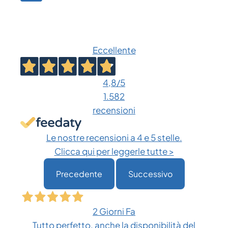
VT1:
pagina
successiva
GUIDA
PRATICA
Eccellente
4,8
/5
1.582
recensioni
Le nostre recensioni a 4 e 5 stelle.
Clicca qui per leggerle tutte >
Precedente
Successivo
2 Giorni Fa
Tutto perfetto, anche la disponibilità del