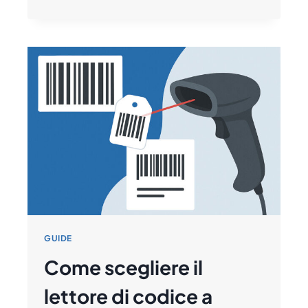
UN
SISTEMA
ELIMINACODE
E
COME
MIGLIORA
L’ESPERIENZA
CLIENTI
GUIDE
Come scegliere il
lettore di codice a