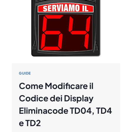
PERDITE
E
CAMBIANO
LE
STRATEGIE
DI
SICUREZZA
GUIDE
Come Modificare il
Codice dei Display
Eliminacode TD04, TD4
e TD2