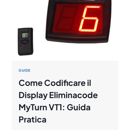
ELIMINACODE
TD04,
TD4
E
TD2
GUIDE
Come Codificare il
Display Eliminacode
MyTurn VT1: Guida
Pratica