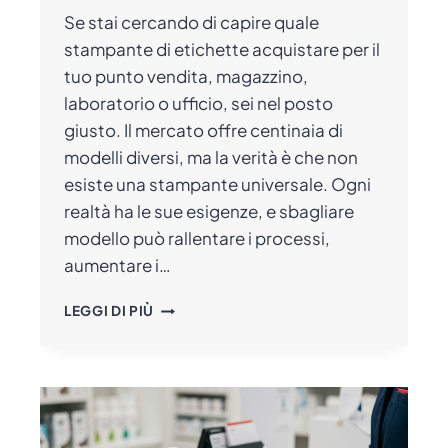
Se stai cercando di capire quale
stampante di etichette acquistare per il
tuo punto vendita, magazzino,
laboratorio o ufficio, sei nel posto
giusto. Il mercato offre centinaia di
modelli diversi, ma la verità è che non
esiste una stampante universale. Ogni
realtà ha le sue esigenze, e sbagliare
modello può rallentare i processi,
aumentare i…
COSA
LEGGI DI PIÙ
SAPERE
PRIMA
DI
ACQUISTARE
UNA
STAMPANTE