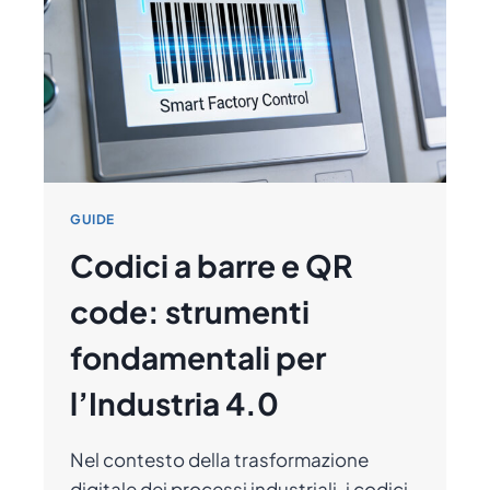
PRATICA
PER
IL
TUO
PUNTO
VENDITA
GUIDE
Codici a barre e QR
code: strumenti
fondamentali per
l’Industria 4.0
Nel contesto della trasformazione
digitale dei processi industriali, i codici