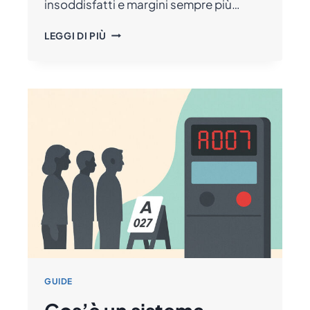
insoddisfatti e margini sempre più…
10
LEGGI DI PIÙ
MODI
PER
RENDERE
PIÙ
EFFICIENTE
LA
GESTIONE
DEL
PUNTO
VENDITA
GUIDE