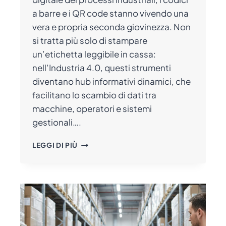
a barre e i QR code stanno vivendo una
vera e propria seconda giovinezza. Non
si tratta più solo di stampare
un’etichetta leggibile in cassa:
nell’Industria 4.0, questi strumenti
diventano hub informativi dinamici, che
facilitano lo scambio di dati tra
macchine, operatori e sistemi
gestionali….
CODICI
LEGGI DI PIÙ
A
BARRE
E
QR
CODE:
STRUMENTI
FONDAMENTALI