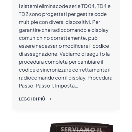
I sistemi eliminacode serie TD04, TD4 e
TD2 sono progettati per gestire code
multiple con diversi dispositivi. Per
garantire che radiocomando e display
comunichino correttamente, può
essere necessario modificare il codice
di assegnazione. Vediamo di seguito la
procedura completa per cambiare il
codice e sincronizzare correttamente il
radiocomando con il display. Procedura
Passo-Passo 1. Imposta…
COME
LEGGI DI PIÙ
MODIFICARE
IL
CODICE
DEI
DISPLAY