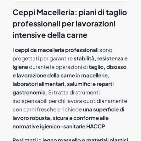
prodotto
€ 3.100,00
Ceppi Macelleria: piani di taglio
ha
professionali per lavorazioni
più
varianti.
intensive della carne
Le
opzioni
I
ceppi da macelleria professionali
sono
possono
progettati per garantire
stabilità, resistenza e
essere
igiene
durante le operazioni di
taglio, disosso
scelte
e lavorazione della carne
in
macellerie,
nella
laboratori alimentari, salumifici e reparti
pagina
gastronomia
. Si tratta di strumenti
del
indispensabili per chi lavora quotidianamente
prodotto
con carni fresche e richiede
una superficie di
lavoro robusta, sicura e conforme alle
normative igienico-sanitarie HACCP
.
Realizzati in
legno massello o materiali plastici