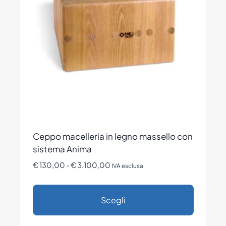
possono
essere
scelte
nella
pagina
del
prodotto
Ceppo macelleria in legno massello con
sistema Anima
Fascia
€
130,00
-
€
3.100,00
IVA esclusa
di
prezzo:
Scegli
da
€ 130,00
Questo
a