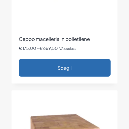
Ceppo macelleria in polietilene
Fascia
€
175,00
-
€
669,50
IVA esclusa
di
prezzo:
Scegli
da
€ 175,00
Questo
a
prodotto
€ 669,50
ha
più
varianti.
Le
opzioni