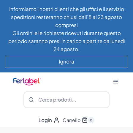
Salta
Informiamo i nostri clienti che gli uffici e il servizio
al
spedizioni resteranno chiusi dall’8 al 23 agosto
contenuto
compresi
Gli ordini e le richieste ricevuti durante questo
periodo saranno presi in carico a partire da lunedì
24 agosto.
Ignora
Login
Carrello
0