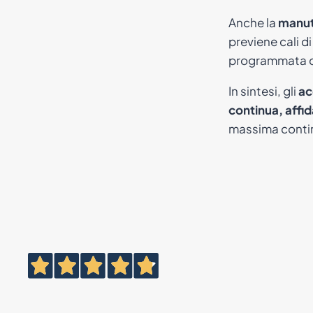
Anche la
manut
previene cali di
programmata d
In sintesi, gli
ac
continua, affida
massima contin