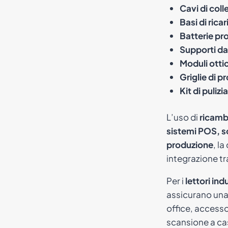
Cavi di col
Basi di ricar
Batterie pr
Supporti da
Moduli ottic
Griglie di p
Kit di puliz
L’uso di
ricambi
sistemi POS, s
produzione
, la
integrazione tr
Per i
lettori ind
assicurano una 
office, access
scansione a cas