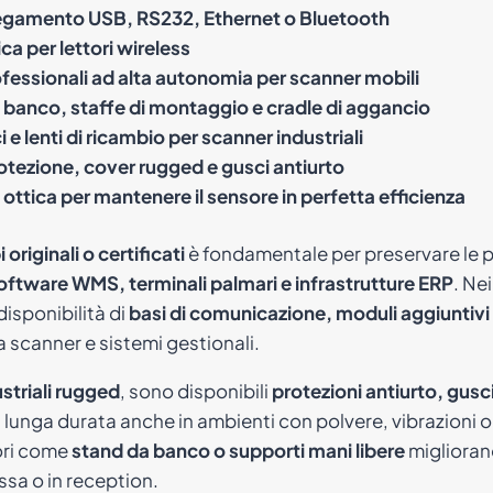
legamento USB, RS232, Ethernet o Bluetooth
ica per lettori wireless
ofessionali ad alta autonomia per scanner mobili
 banco, staffe di montaggio e cradle di aggancio
i e lenti di ricambio per scanner industriali
rotezione, cover rugged e gusci antiurto
ia ottica per mantenere il sensore in perfetta efficienza
 originali o certificati
è fondamentale per preservare le pr
oftware WMS, terminali palmari e infrastrutture ERP
. Ne
 disponibilità di
basi di comunicazione, moduli aggiuntivi 
a scanner e sistemi gestionali.
ustriali rugged
, sono disponibili
protezioni antiurto, gusc
lunga durata anche in ambienti con polvere, vibrazioni o 
ori come
stand da banco o supporti mani libere
migliorano
sa o in reception.