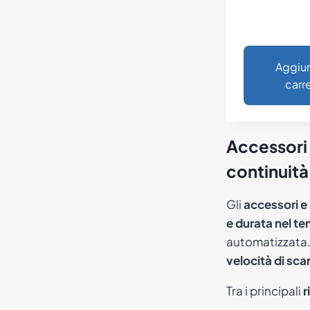
Aggiun
carre
Accessori 
continuità
Gli
accessori e 
e durata nel t
automatizzata.
velocità di sc
Tra i principali
r