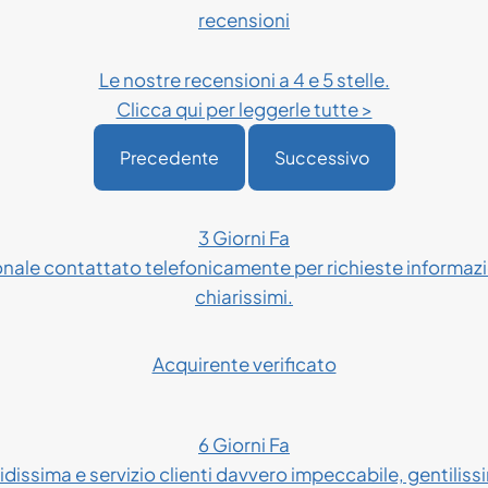
recensioni
Le nostre recensioni a 4 e 5 stelle.
Clicca qui per leggerle tutte >
Precedente
Successivo
3 Giorni Fa
onale contattato telefonicamente per richieste informazio
chiarissimi.
Acquirente verificato
6 Giorni Fa
dissima e servizio clienti davvero impeccabile, gentilissim