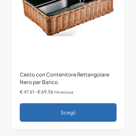
essere
scelte
nella
pagina
del
prodotto
Cesto con Contenitore Rettangolare
Nero per Banco
Fascia
€
47,61
-
€
69,56
IVA esclusa
di
prezzo:
Scegli
da
€ 47,61
Questo
a
prodotto
€ 69,56