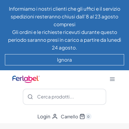
Salta
Informiamo i nostri clienti che gli uffici e il servizio
al
spedizioni resteranno chiusi dall’8 al 23 agosto
contenuto
compresi
Gli ordini e le richieste ricevuti durante questo
periodo saranno presi in carico a partire da lunedì
24 agosto.
Ignora
Login
Carrello
0