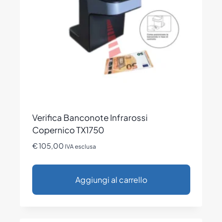
essere
scelte
nella
pagina
del
prodotto
Verifica Banconote Infrarossi
Copernico TX1750
€
105,00
IVA esclusa
Aggiungi al carrello