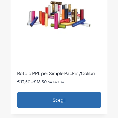
opzioni
possono
essere
scelte
nella
pagina
del
prodotto
Rotolo PPL per Simple Packet/Colibri
Fascia
€
13,50
-
€
18,50
IVA esclusa
di
prezzo:
Scegli
da
€ 13,50
Questo
a
€ 18,50