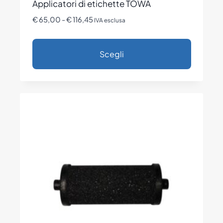
Applicatori di etichette TOWA
Fascia
€
65,00
-
€
116,45
IVA esclusa
di
prezzo:
Scegli
da
€ 65,00
Questo
a
prodotto
€ 116,45
ha
più
varianti.
Le
opzioni
possono
essere
scelte
nella
pagina