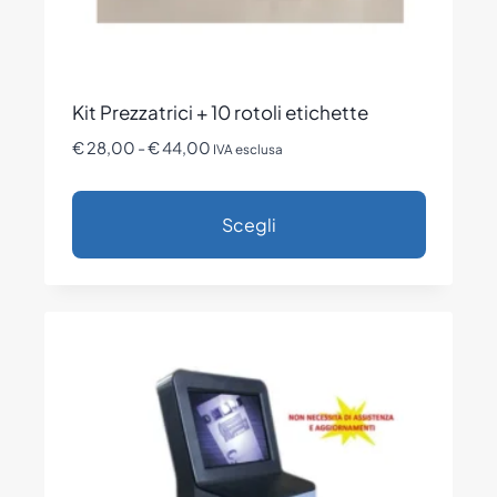
prodotto
Kit Prezzatrici + 10 rotoli etichette
Fascia
€
28,00
-
€
44,00
IVA esclusa
di
prezzo:
Scegli
da
€ 28,00
Questo
a
prodotto
€ 44,00
ha
più
varianti.
Le
opzioni
possono