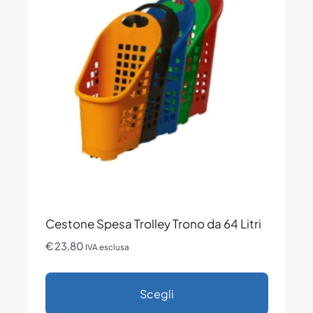
Le
opzioni
possono
essere
scelte
nella
pagina
del
prodotto
Cestone Spesa Trolley Trono da 64 Litri
€
23,80
IVA esclusa
Scegli