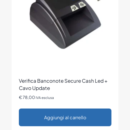
opzioni
possono
essere
scelte
nella
pagina
del
prodotto
Verifica Banconote Secure Cash Led +
Cavo Update
€
78,00
IVA esclusa
Aggiungi al carrello