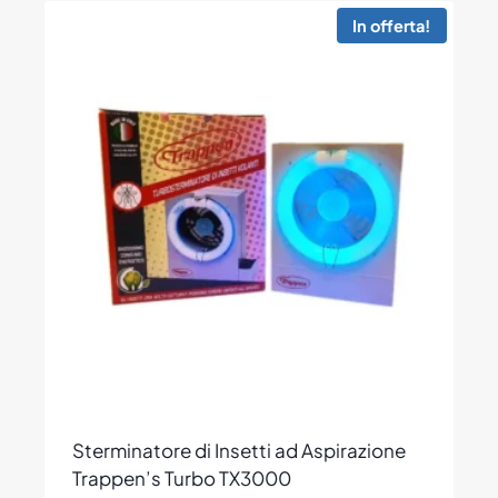
ha
In offerta!
più
varianti.
Le
opzioni
possono
essere
scelte
nella
pagina
del
prodotto
Sterminatore di Insetti ad Aspirazione
Trappen’s Turbo TX3000