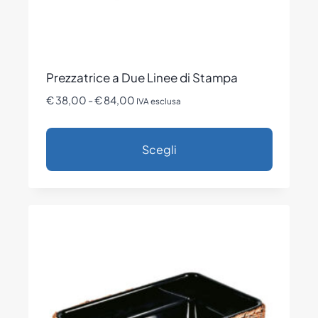
Prezzatrice a Due Linee di Stampa
Fascia
€
38,00
-
€
84,00
IVA esclusa
di
prezzo:
Scegli
da
€ 38,00
Questo
a
prodotto
€ 84,00
ha
più
varianti.
Le
opzioni
possono