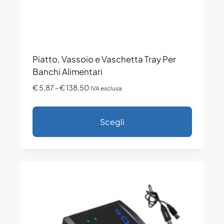
Piatto, Vassoio e Vaschetta Tray Per
Banchi Alimentari
Fascia
€
5,87
-
€
138,50
IVA esclusa
di
prezzo:
Scegli
da
€ 5,87
Questo
a
prodotto
€ 138,50
ha
più
varianti.
Le