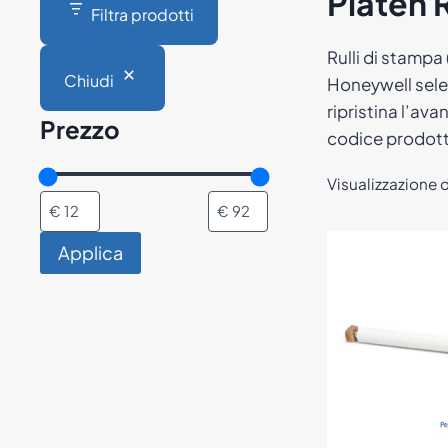
Platen R
Filtra prodotti
Rulli di stampa 
Chiudi
Honeywell selez
ripristina l’av
Prezzo
codice prodotto
Visualizzazione di
Applica