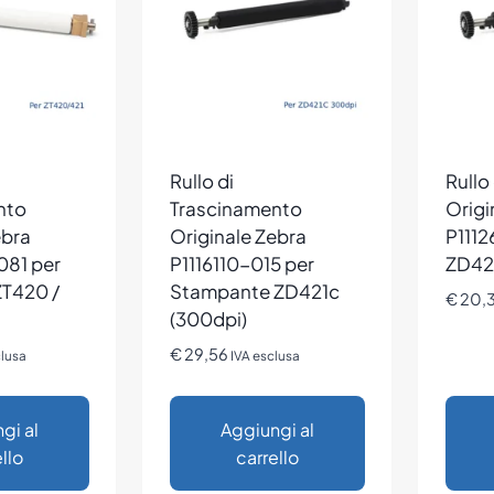
Rullo di
Rullo
nto
Trascinamento
Origi
ebra
Originale Zebra
P1112
81 per
P1116110-015 per
ZD42
ZT420 /
Stampante ZD421c
€
20,
(300dpi)
€
29,56
clusa
IVA esclusa
gi al
Aggiungi al
llo
carrello