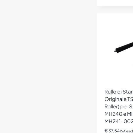
Rullo di St
Originale T
Roller) per S
MH240 e MH
MH241-00
€
37,54
IVA esc