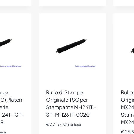
ampa
Rullo di Stampa
Rullo
SC (Platen
Originale TSC per
Origi
erie
Stampante MH261T –
MX24
241 – SP-
SP-MH261T-0020
Stamp
29
MX24
€
32,57
IVA esclusa
€
25,8
lusa