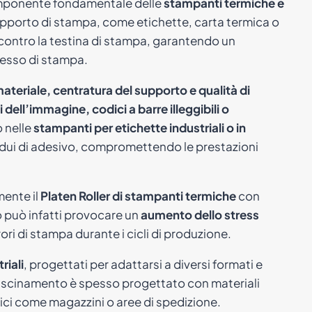
omponente fondamentale delle
stampanti termiche e
upporto di stampa, come etichette, carta termica o
contro la testina di stampa, garantendo un
cesso di stampa.
ateriale, centratura del supporto e qualità di
i dell’immagine, codici a barre illeggibili o
o nelle
stampanti per etichette industriali o in
residui di adesivo, compromettendo le prestazioni
mente il
Platen Roller di stampanti termiche
con
to può infatti provocare un
aumento dello stress
ri di stampa durante i cicli di produzione.
riali
, progettati per adattarsi a diversi formati e
i trascinamento è spesso progettato con materiali
mici come magazzini o aree di spedizione.