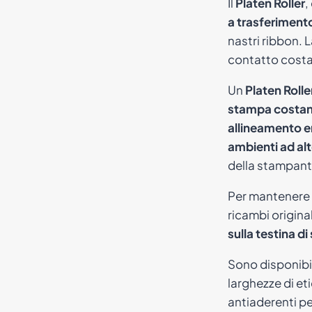
Il
Platen Roller
,
a trasferiment
nastri ribbon. 
contatto cost
Un
Platen Rolle
stampa costa
allineamento er
ambienti ad al
della stampant
Per mantenere l
ricambi origina
sulla testina d
Sono disponibi
larghezze di et
antiaderenti pe