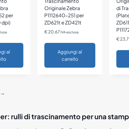
nto
Trascinamento
Origi
ebra
Originale Zebra
di Tr
52 per
P1112640-251 per
(Plat
 dpi)
ZD621t e ZD421t
ZD611
P111
€
20,67
clusa
IVA esclusa
€
23,7
gi al
Aggiungi al
llo
carrello
→
ler: rulli di trascinamento per una sta