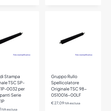
 di Stampa
Gruppo Rullo
nale TSC SP-
Spellicolatore
1P-0032 per
Originale TSC 98-
anti Serie
0510016-00LF
1P
€
27,09
IVA esclusa
1
IVA esclusa