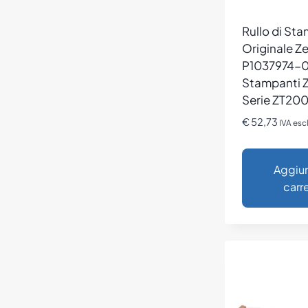
Rullo di St
Originale Z
P1037974-0
Stampanti Z
Serie ZT20
€
52,73
IVA esc
Aggiun
carre