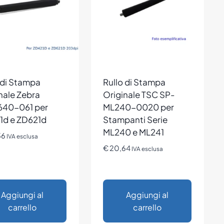
 di Stampa
Rullo di Stampa
nale Zebra
Originale TSC SP-
640-061 per
ML240-0020 per
1d e ZD621d
Stampanti Serie
ML240 e ML241
36
IVA esclusa
€
20,64
IVA esclusa
Aggiungi al
Aggiungi al
carrello
carrello