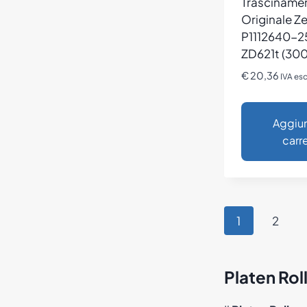
Trasciname
Originale Z
P1112640-2
ZD621t (300
€
20,36
IVA es
Aggiun
carre
1
2
Platen Rol