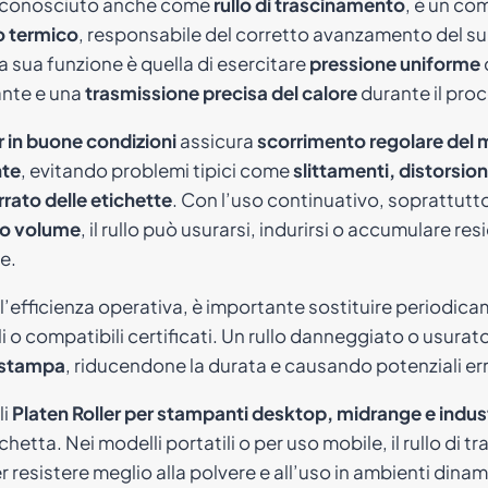
 conosciuto anche come
rullo di trascinamento
, è un c
o termico
, responsabile del corretto avanzamento del s
La sua funzione è quella di esercitare
pressione uniforme
ante e una
trasmissione precisa del calore
durante il pro
r in buone condizioni
assicura
scorrimento regolare del m
nte
, evitando problemi tipici come
slittamenti, distorsion
rato delle etichette
. Con l’uso continuativo, soprattutt
to volume
, il rullo può usurarsi, indurirsi o accumulare 
e.
’efficienza operativa, è importante sostituire periodica
li o compatibili certificati. Un rullo danneggiato o usura
i stampa
, riducendone la durata e causando potenziali erro
li
Platen Roller per stampanti desktop, midrange e indust
ichetta. Nei modelli portatili o per uso mobile, il rullo d
r resistere meglio alla polvere e all’uso in ambienti dina