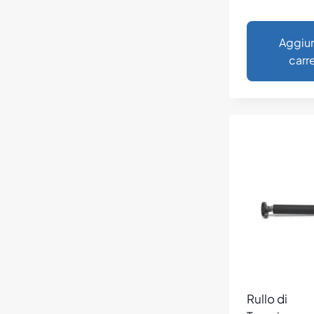
Aggiun
carre
Rullo di