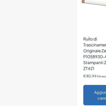
Rullo di
Trasciname
Originale Z
P1058930-0
Stampanti 
ZT421
€
80,94
IVA es
Aggiun
carre