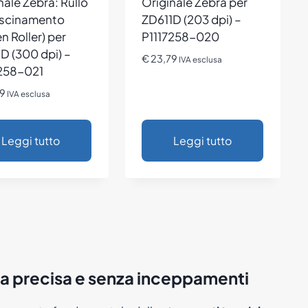
nale Zebra: Rullo
Originale Zebra per
ascinamento
ZD611D (203 dpi) –
en Roller) per
P1117258-020
D (300 dpi) –
€
23,79
IVA esclusa
7258-021
9
IVA esclusa
Leggi tutto
Leggi tutto
mpa precisa e senza inceppamenti