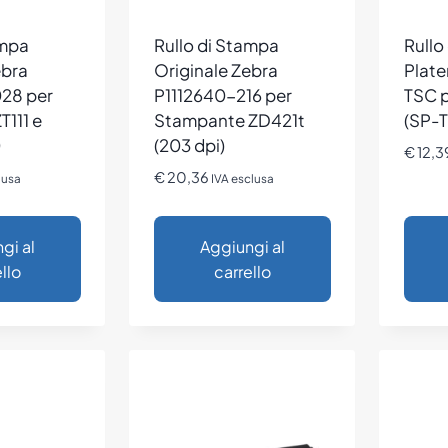
ampa
Rullo di Stampa
Rullo
ebra
Originale Zebra
Plate
28 per
P1112640-216 per
TSC p
T111 e
Stampante ZD421t
(SP-
0
(203 dpi)
€
12,3
€
20,36
lusa
IVA esclusa
gi al
Aggiungi al
llo
carrello