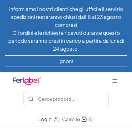
Salta
Informiamo i nostri clienti che gli uffici e il servizio
al
spedizioni resteranno chiusi dall’8 al 23 agosto
contenuto
compresi
Gli ordini e le richieste ricevuti durante questo
periodo saranno presi in carico a partire da lunedì
24 agosto.
Ignora
Login
Carrello
0