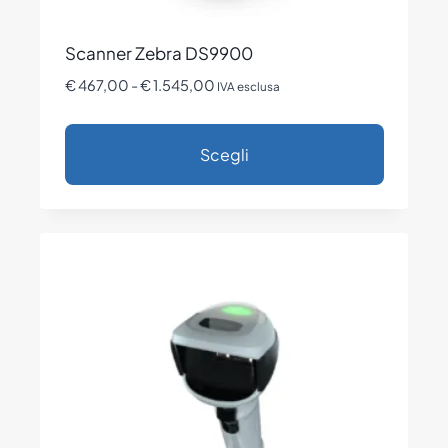
Scanner Zebra DS9900
Fascia
€
467,00
-
€
1.545,00
IVA esclusa
di
prezzo:
Scegli
da
€ 467,00
Questo
a
prodotto
€ 1.545,00
ha
più
varianti.
Le
opzioni
possono
essere
scelte