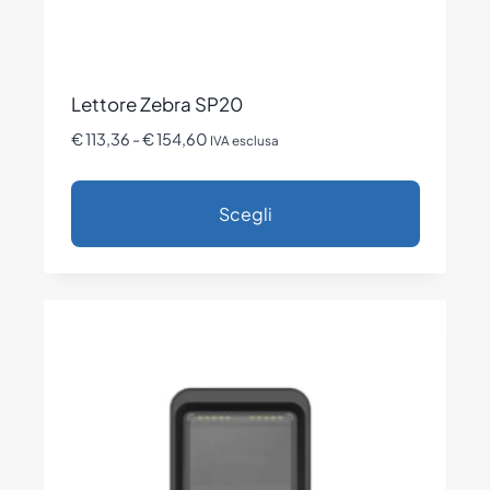
prodotto
Lettore Zebra SP20
Fascia
€
113,36
-
€
154,60
IVA esclusa
di
prezzo:
Scegli
da
€ 113,36
Questo
a
prodotto
€ 154,60
ha
più
varianti.
Le
opzioni
possono