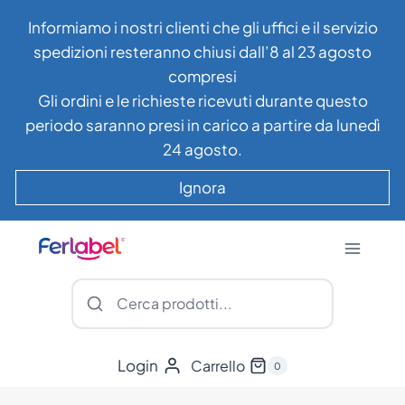
Salta
Informiamo i nostri clienti che gli uffici e il servizio
al
spedizioni resteranno chiusi dall’8 al 23 agosto
contenuto
compresi
Gli ordini e le richieste ricevuti durante questo
periodo saranno presi in carico a partire da lunedì
24 agosto.
Ignora
Login
Carrello
0