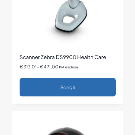
nella
pagina
del
prodotto
Scanner Zebra DS9900 Health Care
Fascia
€
313,01
-
€
491,00
IVA esclusa
di
prezzo:
Scegli
da
€ 313,01
Questo
a
prodotto
€ 491,00
ha
più
varianti.