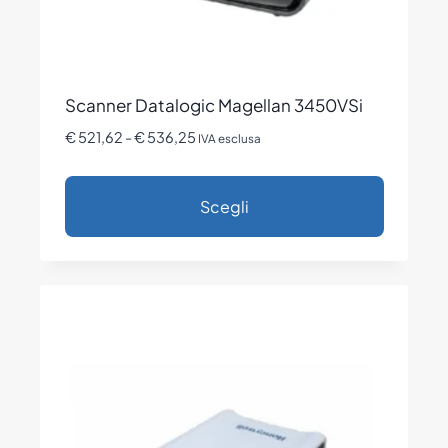
prodotto
Scanner Datalogic Magellan 3450VSi
Fascia
€
521,62
-
€
536,25
IVA esclusa
di
prezzo:
Scegli
da
€ 521,62
Questo
a
prodotto
€ 536,25
ha
più
varianti.
Le
opzioni
possono