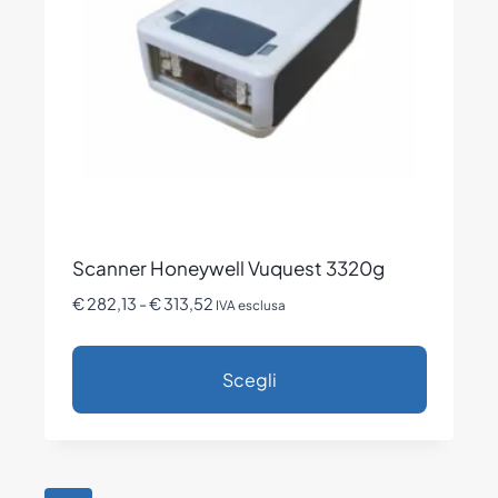
essere
scelte
nella
pagina
del
prodotto
Scanner Honeywell Vuquest 3320g
Fascia
€
282,13
-
€
313,52
IVA esclusa
di
prezzo:
Scegli
da
€ 282,13
Questo
a
prodotto
€ 313,52
ha