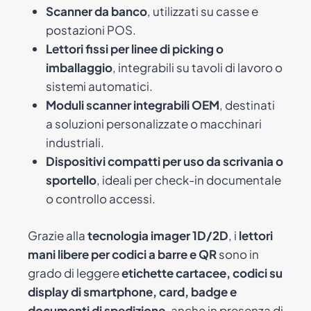
Scanner da banco
, utilizzati su casse e
postazioni POS.
Lettori fissi per linee di picking o
imballaggio
, integrabili su tavoli di lavoro o
sistemi automatici.
Moduli scanner integrabili OEM
, destinati
a soluzioni personalizzate o macchinari
industriali.
Dispositivi compatti per uso da scrivania o
sportello
, ideali per check-in documentale
o controllo accessi.
Grazie alla
tecnologia imager 1D/2D
, i
lettori
mani libere per codici a barre e QR
sono in
grado di leggere
etichette cartacee, codici su
display di smartphone, card, badge e
documenti di spedizione
, anche in presenza di