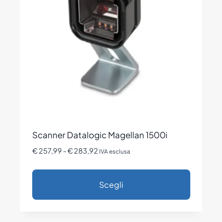
possono
essere
scelte
nella
pagina
del
prodotto
Scanner Datalogic Magellan 1500i
Fascia
€
257,99
-
€
283,92
IVA esclusa
di
prezzo:
Scegli
da
€ 257,99
Questo
a
prodotto
€ 283,92