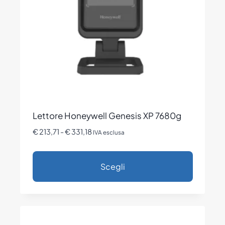
essere
scelte
nella
pagina
del
prodotto
Lettore Honeywell Genesis XP 7680g
Fascia
€
213,71
-
€
331,18
IVA esclusa
di
prezzo:
Scegli
da
€ 213,71
Questo
a
prodotto
€ 331,18
ha