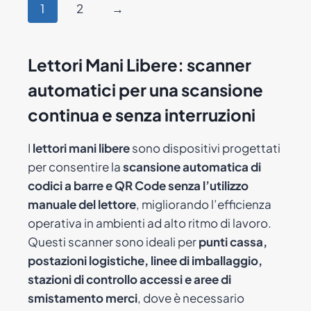
1
2
→
più
varianti.
Le
Lettori Mani Libere: scanner
opzioni
automatici per una scansione
possono
essere
continua e senza interruzioni
scelte
nella
I
lettori mani libere
sono dispositivi progettati
pagina
per consentire la
scansione automatica di
del
codici a barre e QR Code senza l’utilizzo
prodotto
manuale del lettore
, migliorando l’efficienza
operativa in ambienti ad alto ritmo di lavoro.
Questi scanner sono ideali per
punti cassa,
postazioni logistiche, linee di imballaggio,
stazioni di controllo accessi e aree di
smistamento merci
, dove è necessario