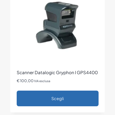
opzioni
possono
essere
scelte
nella
pagina
del
prodotto
Scanner Datalogic Gryphon I GPS4400
€
100,00
IVA esclusa
Scegli
Questo