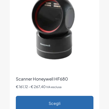
Le
opzioni
possono
essere
scelte
nella
pagina
del
prodotto
Scanner Honeywell HF680
Fascia
€
161,12
-
€
267,40
IVA esclusa
di
prezzo:
Scegli
da
€ 161,12