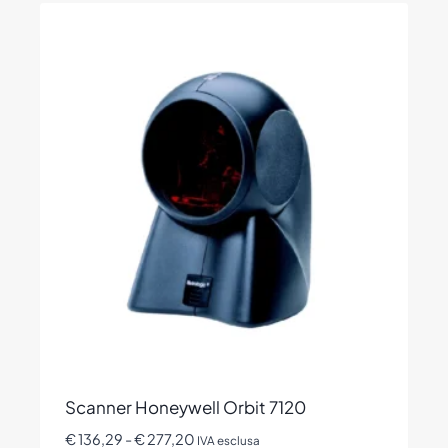
ha
più
varianti.
Le
opzioni
possono
essere
scelte
nella
pagina
del
prodotto
Scanner Honeywell Orbit 7120
Fascia
€
136,29
-
€
277,20
IVA esclusa