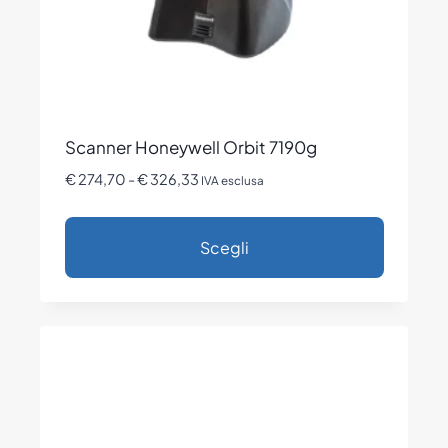
pagina
del
prodotto
Scanner Honeywell Orbit 7190g
Fascia
€
274,70
-
€
326,33
IVA esclusa
di
prezzo:
Scegli
da
€ 274,70
Questo
a
prodotto
€ 326,33
ha
più
varianti.
Le