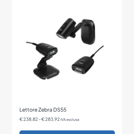
più
varianti.
Le
opzioni
possono
essere
scelte
nella
pagina
del
prodotto
Lettore Zebra DS55
Fascia
€
238,82
-
€
283,92
IVA esclusa
di
prezzo: