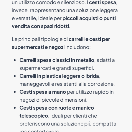
un utilizzo comodo e silenzioso. I
cesti spesa
,
invece, rappresentano una soluzione leggera
e versatile, ideale per
piccoli acquisti o punti
vendita con spazi ridotti
.
Le principali tipologie di
carrelli e cesti per
supermercati e negozi
includono:
Carrelli spesa classici in metallo
, adatti a
supermercati e grandi superfici.
Carrelli in plastica leggera o ibrida
,
maneggevoli e resistenti alla corrosione.
Cesti spesa a mano
per utilizzo rapido in
negozi di piccole dimensioni.
Cesti spesa con ruote e manico
telescopico
, ideali per clienti che
preferiscono una soluzione più compatta
ma confortevole.