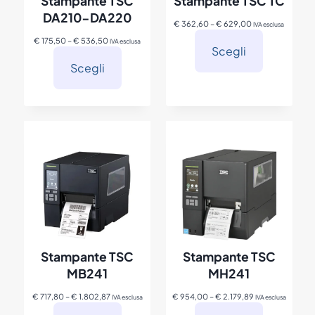
Stampante TSC
Stampante TSC TC
DA210-DA220
F
€
362,60
–
€
629,00
IVA esclusa
a
F
€
175,50
–
€
536,50
IVA esclusa
s
Scegli
a
c
s
Scegli
i
c
a
i
d
a
i
d
p
i
r
p
e
r
z
e
z
z
o
z
:
o
d
:
a
d
€
a
€
3
Stampante TSC
Stampante TSC
6
1
MB241
MH241
2
7
,
5
F
F
€
717,80
–
€
1.802,87
€
954,00
–
€
2.179,89
IVA esclusa
IVA esclusa
6
,
a
a
0
5