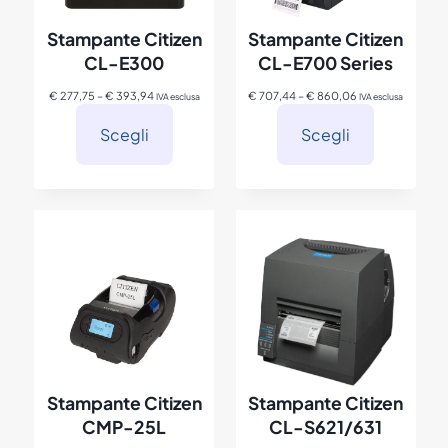
Stampante Citizen
Stampante Citizen
CL-E300
CL-E700 Series
F
F
€
277,75
–
€
393,94
€
707,44
–
€
860,06
IVA esclusa
IVA esclusa
a
a
s
s
Scegli
Scegli
c
c
i
i
a
a
d
d
i
i
p
p
r
r
e
e
z
z
z
z
o
o
:
:
d
d
a
a
€
€
Stampante Citizen
Stampante Citizen
2
7
CMP-25L
CL-S621/631
7
0