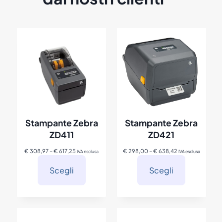
Stampante Zebra
Stampante Zebra
ZD411
ZD421
F
F
€
308,97
–
€
617,25
€
298,00
–
€
638,42
IVA esclusa
IVA esclusa
a
a
s
s
Scegli
Scegli
c
c
i
i
a
a
d
d
i
i
p
p