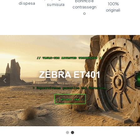
bonifico e
di spesa
100%
su misura
contrassegn
originali
o