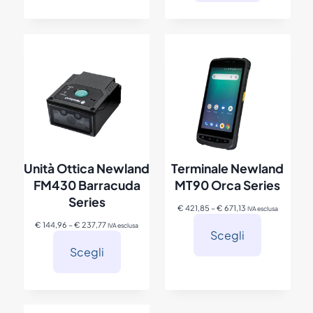
Unità Ottica Newland
Terminale Newland
FM430 Barracuda
MT90 Orca Series
Series
F
€
421,85
–
€
671,13
IVA esclusa
a
F
€
144,96
–
€
237,77
IVA esclusa
s
Scegli
a
c
s
Scegli
i
c
a
i
d
a
i
d
p
i