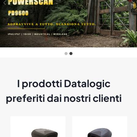
1
.
6
6
6
,
0
0
a
€
5
.
6
0
I prodotti Datalogic
5
,
8
preferiti dai nostri clienti
0