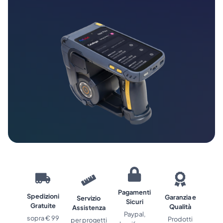
Pagamenti
Spedizioni
Garanzia e
Servizio
Sicuri
Gratuite
Qualità
Assistenza
Paypal,
sopra € 99
Prodotti
per progetti