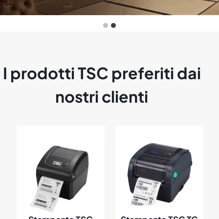
1
a
€
1
.
6
9
I prodotti TSC preferiti dai
3
,
0
nostri clienti
4