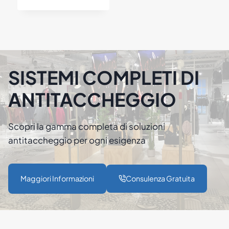
€
€
7
1
3
.
5
0
,
9
7
4
4
,
SISTEMI COMPLETI DI
0
0
ANTITACCHEGGIO
Scopri la gamma completa di soluzioni
antitaccheggio per ogni esigenza
Maggiori Informazioni
Consulenza Gratuita