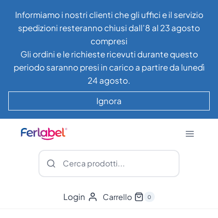
Salta
Informiamo i nostri clienti che gli uffici e il servizio
al
spedizioni resteranno chiusi dall’8 al 23 agosto
contenuto
compresi
Gli ordini e le richieste ricevuti durante questo
periodo saranno presi in carico a partire da lunedì
24 agosto.
Ignora
Login
Carrello
0