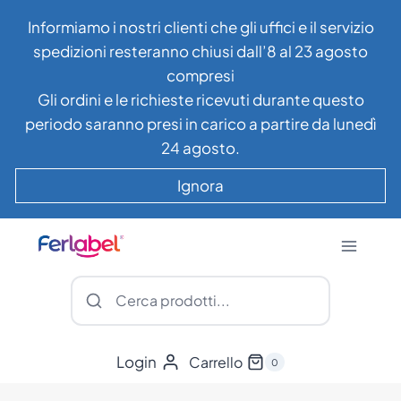
Salta
Informiamo i nostri clienti che gli uffici e il servizio
al
spedizioni resteranno chiusi dall’8 al 23 agosto
contenuto
compresi
Gli ordini e le richieste ricevuti durante questo
periodo saranno presi in carico a partire da lunedì
24 agosto.
Ignora
Login
Carrello
0