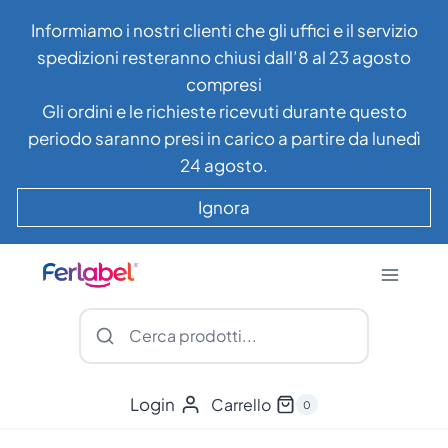
Salta
Informiamo i nostri clienti che gli uffici e il servizio
al
spedizioni resteranno chiusi dall’8 al 23 agosto
contenuto
compresi
Gli ordini e le richieste ricevuti durante questo
periodo saranno presi in carico a partire da lunedì
24 agosto.
Ignora
Login
Carrello
0