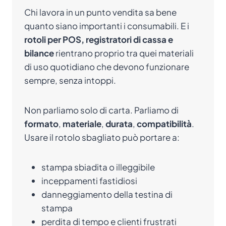
Chi lavora in un punto vendita sa bene
quanto siano importanti i consumabili. E i
rotoli per POS, registratori di cassa e
bilance
rientrano proprio tra quei materiali
di uso quotidiano che devono funzionare
sempre, senza intoppi.
Non parliamo solo di carta. Parliamo di
formato
,
materiale
,
durata
,
compatibilità
.
Usare il rotolo sbagliato può portare a:
stampa sbiadita o illeggibile
inceppamenti fastidiosi
danneggiamento della testina di
stampa
perdita di tempo e clienti frustrati