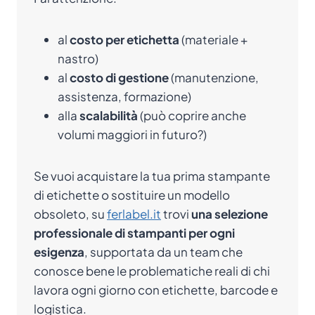
al
costo per etichetta
(materiale +
nastro)
al
costo di gestione
(manutenzione,
assistenza, formazione)
alla
scalabilità
(può coprire anche
volumi maggiori in futuro?)
Se vuoi acquistare la tua prima stampante
di etichette o sostituire un modello
obsoleto, su
ferlabel.it
trovi
una selezione
professionale di stampanti per ogni
esigenza
, supportata da un team che
conosce bene le problematiche reali di chi
lavora ogni giorno con etichette, barcode e
logistica.