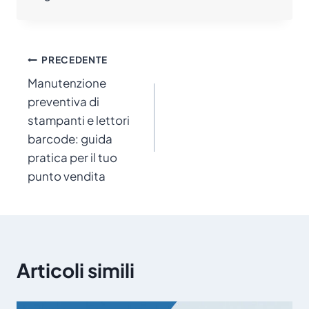
Navigazione
PRECEDENTE
Manutenzione
articoli
preventiva di
stampanti e lettori
barcode: guida
pratica per il tuo
punto vendita
Articoli simili