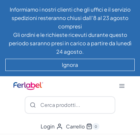
Salta
Informiamo i nostri clienti che gli uffici e il servizio
al
spedizioni resteranno chiusi dall’8 al 23 agosto
contenuto
compresi
Gli ordini e le richieste ricevuti durante questo
periodo saranno presi in carico a partire da lunedì
24 agosto.
Ignora
Login
Carrello
0