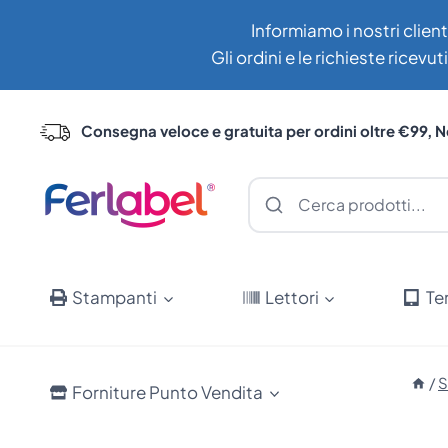
Salta
Informiamo i nostri client
al
Gli ordini e le richieste ricev
contenuto
Consegna veloce e gratuita per ordini oltre €99, N
Stampanti
Lettori
Te
/
S
Forniture Punto Vendita