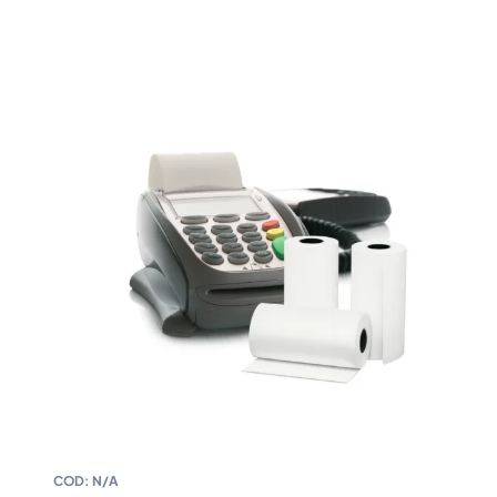
COD:
N/A