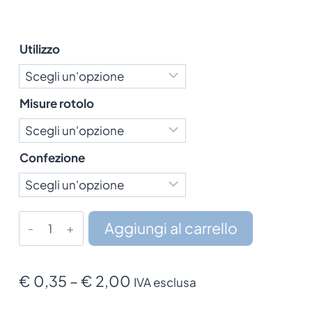
Utilizzo
Misure rotolo
Confezione
Rotolo
Aggiungi al carrello
Termico
quantità
Fascia
€
0,35
–
€
2,00
IVA esclusa
di