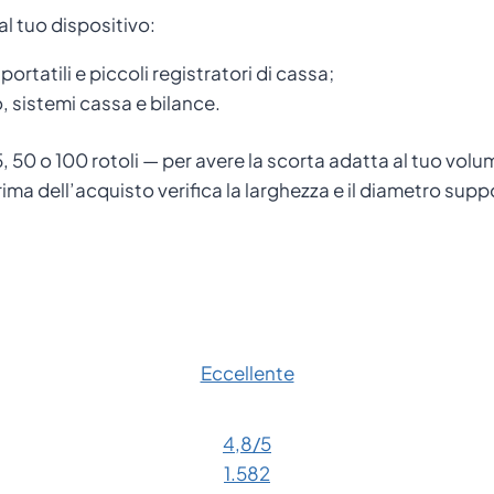
al tuo dispositivo:
ortatili e piccoli registratori di cassa;
, sistemi cassa e bilance.
 50 o 100 rotoli — per avere la scorta adatta al tuo volume
ima dell’acquisto verifica la larghezza e il diametro supp
Eccellente
4,8
/5
1.582