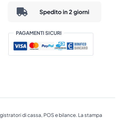
prezzo:
Spedito in 2 giorni
da
€ 0,35
PAGAMENTI SICURI
a
€ 2,00
egistratori di cassa, POS e bilance. La stampa