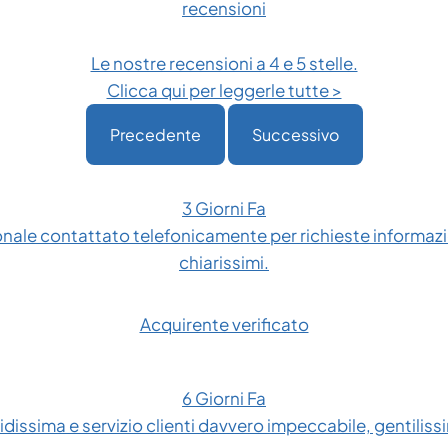
recensioni
Le nostre recensioni a 4 e 5 stelle.
Clicca qui per leggerle tutte >
Precedente
Successivo
3 Giorni Fa
onale contattato telefonicamente per richieste informazio
chiarissimi.
Acquirente verificato
6 Giorni Fa
dissima e servizio clienti davvero impeccabile, gentilissim