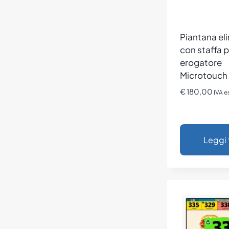
Piantana el
con staffa p
erogatore
Microtouch
€
180,00
IVA e
Leggi 