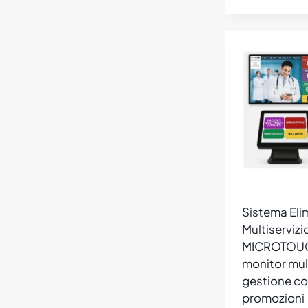
Sistema El
Multiservizi
MICROTOUC
monitor mul
gestione co
promozioni