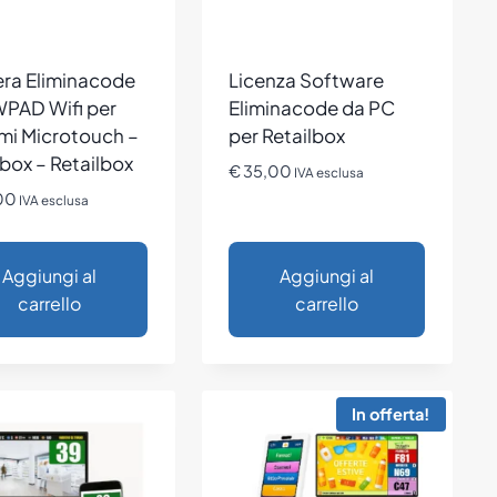
era Eliminacode
Licenza Software
PAD Wifi per
Eliminacode da PC
mi Microtouch –
per Retailbox
ox – Retailbox
€
35,00
IVA esclusa
00
IVA esclusa
Aggiungi al
Aggiungi al
carrello
carrello
In offerta!