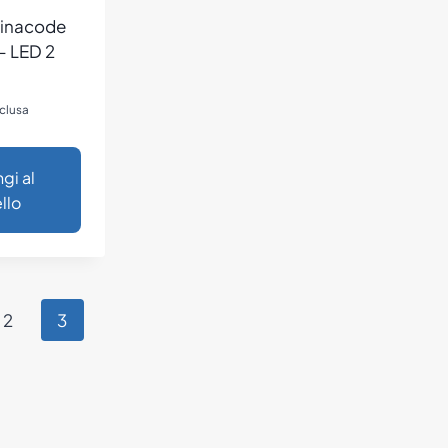
minacode
– LED 2
clusa
gi al
llo
2
3