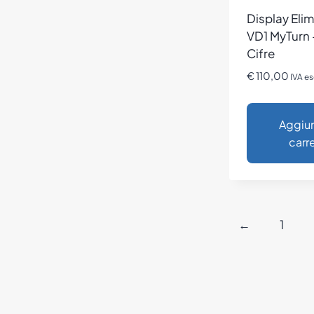
Display Eli
VD1 MyTurn 
Cifre
€
110,00
IVA es
Aggiun
carre
←
1