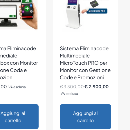
ema Eliminacode
Sistema Eliminacode
mediale
Multimediale
lbox con Monitor
MicroTouch PRO per
ione Coda e
Monitor con Gestione
ozioni
Code e Promozioni
Il
Il
,00
€
3.300,00
€
2.900,00
IVA esclusa
prezzo
prezzo
IVA esclusa
originale
attuale
era:
è:
Aggiungi al
Aggiungi al
€ 3.300,00.
€ 2.900,0
carrello
carrello