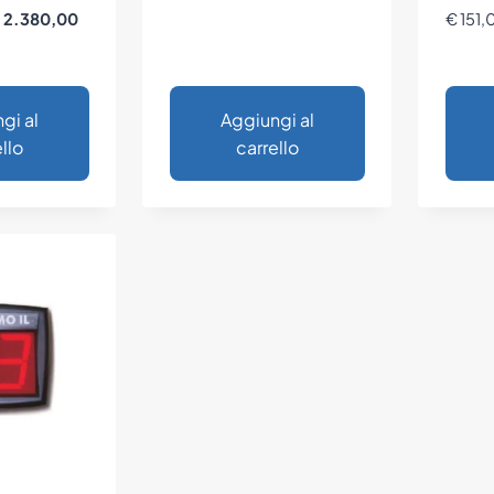
Il
2.380,00
€
151,
rezzo
prezzo
riginale
attuale
ra:
è:
gi al
Aggiungi al
 2.900,00.
€ 2.380,00.
llo
carrello