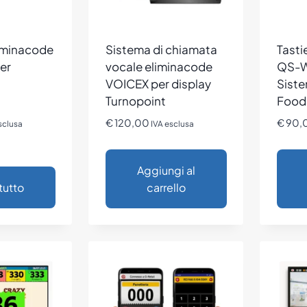
iminacode
Sistema di chiamata
Tasti
er
vocale eliminacode
QS-W
VOICEX per display
Siste
Turnopoint
Foodb
€
120,00
€
90,
sclusa
IVA esclusa
Aggiungi al
tutto
carrello