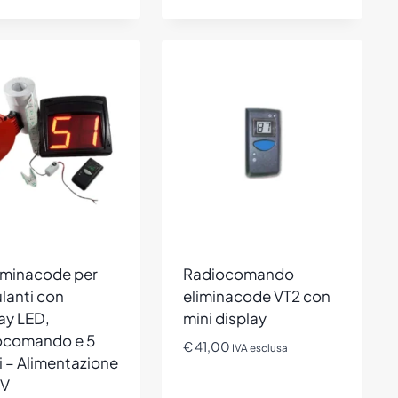
liminacode per
Radiocomando
lanti con
eliminacode VT2 con
ay LED,
mini display
ocomando e 5
€
41,00
IVA esclusa
i – Alimentazione
4V