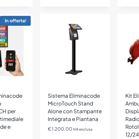
In offerta!
iminacode
Sistema Eliminacode
Kit E
o
MicroTouch Stand
Ambu
H per
Alone con Stampante
Displ
timediale
Integrata e Piantana
Radi
de e
Rotol
€
1.200,00
IVA esclusa
12/2