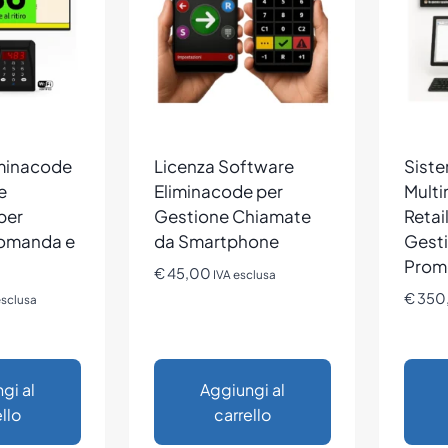
iminacode
Licenza Software
Sist
e
Eliminacode per
Multi
per
Gestione Chiamate
Retai
omanda e
da Smartphone
Gest
Prom
€
45,00
IVA esclusa
€
350
esclusa
gi al
Aggiungi al
llo
carrello