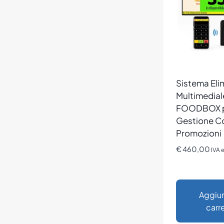
Sistema El
Multimedial
FOODBOX 
Gestione C
Promozioni
€
460,00
IVA 
Aggiun
carre