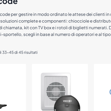
acode
code per gestire in modo ordinato le attese dei clienti in 
 soluzioni complete e componenti: chiocciole e distributo
 chiamata, kit con TV box e i rotoli di biglietti numerati
i-sportello, scegli in base al numero di operatori e al tip
Popolarità
i 33-45 di 45 risultati