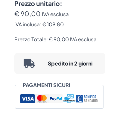
Cifre
Prezzo unitario:
con
€ 90,00
IVA esclusa
Avvisatore
IVA inclusa:
€ 109,80
Acustico
quantità
Prezzo Totale:
€
90,00
IVA esclusa
Spedito in 2 giorni
PAGAMENTI SICURI