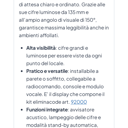
di attesa chiaro e ordinato. Grazie alle
sue cifre luminose da 135 mm e
all’ampio angolo di visuale di 150°,
garantisce massima leggibilità anche in
ambienti affollati.
Alta visibilità
: cifre grandi e
luminose per essere viste da ogni
punto del locale.
Pratico e versatile
: installabile a
parete o soffitto, collegabile a
radiocomando, console e modulo
vocale. E’ il display che compone il
kit eliminacode art.
92000
Funzioni integrate
: avvisatore
acustico, lampeggio delle cifre e
modalità stand-by automatica,