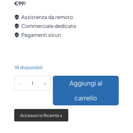
€99!
Assistenza da remoto
Commerciale dedicato
Pagamenti sicuri
18 disponibili
Display
Aggiungi al
Eliminacode
TD04
carrello
–
Display
Accessori e Ricambi ↓
a
2