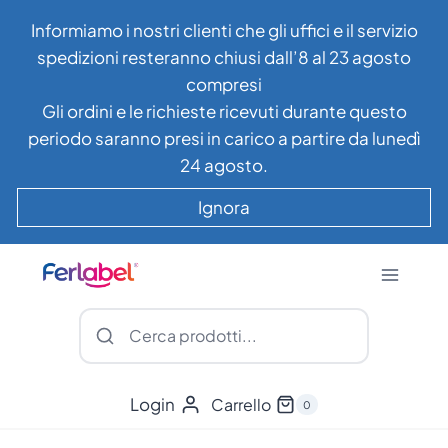
Salta
Informiamo i nostri clienti che gli uffici e il servizio
al
spedizioni resteranno chiusi dall’8 al 23 agosto
contenuto
compresi
Gli ordini e le richieste ricevuti durante questo
periodo saranno presi in carico a partire da lunedì
24 agosto.
Ignora
Login
Carrello
0