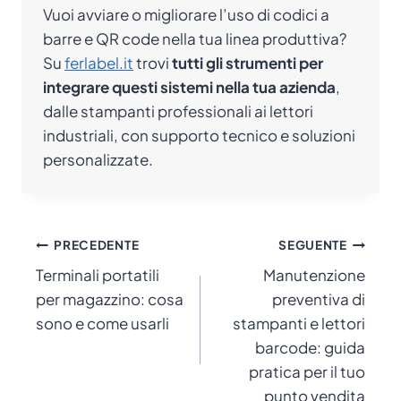
Vuoi avviare o migliorare l’uso di codici a
barre e QR code nella tua linea produttiva?
Su
ferlabel.it
trovi
tutti gli strumenti per
integrare questi sistemi nella tua azienda
,
dalle stampanti professionali ai lettori
industriali, con supporto tecnico e soluzioni
personalizzate.
Navigazione
PRECEDENTE
SEGUENTE
Terminali portatili
Manutenzione
articoli
per magazzino: cosa
preventiva di
sono e come usarli
stampanti e lettori
barcode: guida
pratica per il tuo
punto vendita