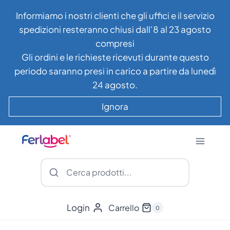
Salta
Informiamo i nostri clienti che gli uffici e il servizio
al
spedizioni resteranno chiusi dall’8 al 23 agosto
contenuto
compresi
Gli ordini e le richieste ricevuti durante questo
periodo saranno presi in carico a partire da lunedì
24 agosto.
Ignora
Login
Carrello
0