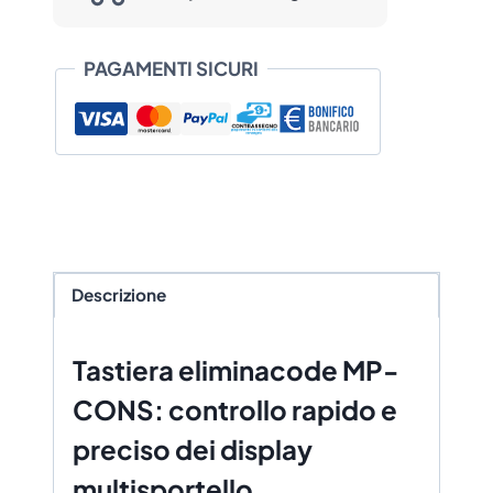
e
MP-
MD31
PAGAMENTI SICURI
quantità
Descrizione
Tastiera eliminacode MP-
CONS: controllo rapido e
preciso dei display
multisportello