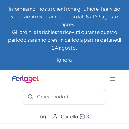
Salta
Informiamo i nostri clienti che gli uffici e il servizio
al
spedizioni resteranno chiusi dall’8 al 23 agosto
contenuto
compresi
Gli ordini e le richieste ricevuti durante questo
periodo saranno presi in carico a partire da lunedì
24 agosto.
Ignora
Login
Carrello
0