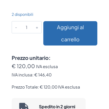
2 disponibili
Tastiera
Aggiungi al
Eliminacode
MP-
carrello
CONS
–
Console
Prezzo unitario:
di
€ 120,00
IVA esclusa
chiamata
IVA inclusa:
€ 146,40
per
display
Prezzo Totale:
€
120,00
IVA esclusa
multisportello
MP-
MD21
Spedito in 2 giorni