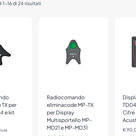
Popolarità
 1-16 di 24 risultati
ndo
Radiocomando
Displ
 TX per
eliminacode MP-TX
TD04 
 e kit
per Display
Cifre
Multisportello MP-
Acus
MD21 e MP-MD31
€
90,
clusa