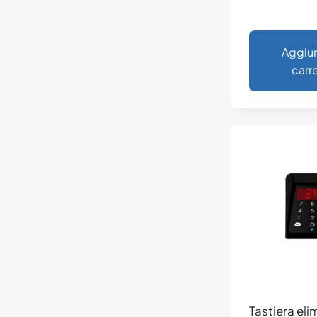
Aggiun
carre
Tastiera el