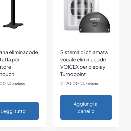
ana eliminacode
Sistema di chiamata
taffa per
vocale eliminacode
atore
VOICEX per display
otouch
Turnopoint
,00
€
120,00
IVA esclusa
IVA esclusa
Aggiungi al
Leggi tutto
carrello