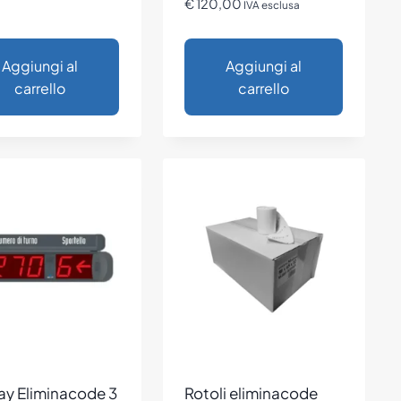
€
120,00
IVA esclusa
Aggiungi al
Aggiungi al
carrello
carrello
ay Eliminacode 3
Rotoli eliminacode