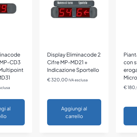
minacode
Display Eliminacode 2
Piant
o MP-CD3
Cifre MP-MD21 +
con s
Multipoint
Indicazione Sportello
erog
MD31
Micr
€
320,00
IVA esclusa
€
180
sclusa
gi al
Aggiungi al
llo
carrello