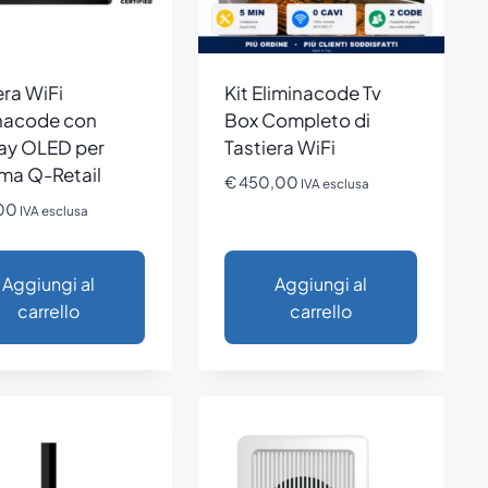
era WiFi
Kit Eliminacode Tv
inacode con
Box Completo di
ay OLED per
Tastiera WiFi
ma Q-Retail
€
450,00
IVA esclusa
00
IVA esclusa
Aggiungi al
Aggiungi al
carrello
carrello