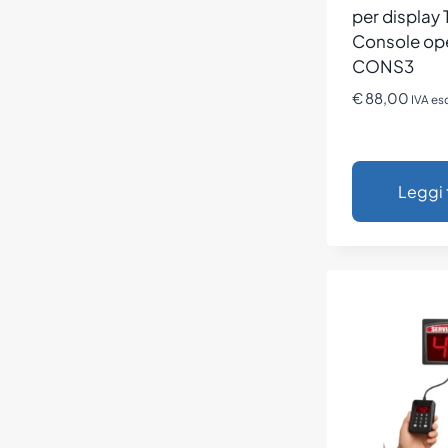
per display 
Console op
CONS3
€
88,00
IVA es
Leggi 