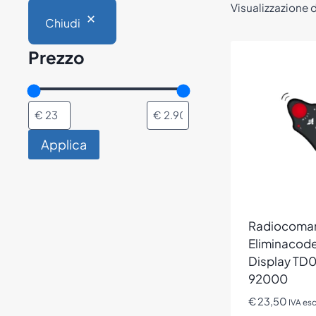
Visualizzazione di
Chiudi
Prezzo
Applica
Radiocoma
Eliminacode
Display TD04
92000
€
23,50
IVA es