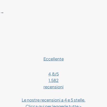
→
Eccellente
4,8
/5
1.582
recensioni
Le nostre recensioni a 4 e 5 stelle.
Clicca qui per leggerle tutte >