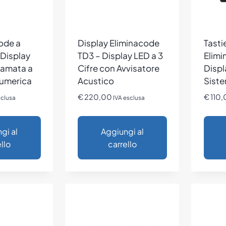
code a
Display Eliminacode
Tasti
Display
TD3 – Display LED a 3
Elim
iamata a
Cifre con Avvisatore
Displ
Numerica
Acustico
Siste
€
220,00
€
110,
sclusa
IVA esclusa
gi al
Aggiungi al
llo
carrello