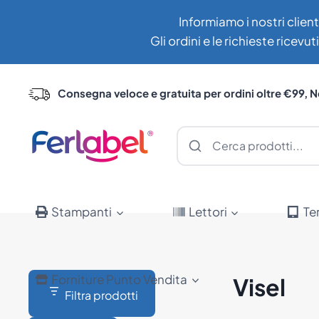
Salta
Informiamo i nostri client
al
Gli ordini e le richieste ricev
contenuto
Consegna veloce e gratuita per ordini oltre €99, N
Stampanti
Lettori
Te
Forniture Punto Vendita
Visel
Filtra prodotti