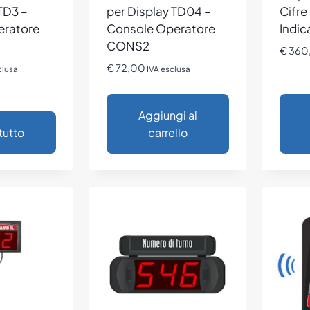
TD3 –
per Display TD04 –
Cifre
eratore
Console Operatore
Indic
CONS2
€
360
€
72,00
clusa
IVA esclusa
Aggiungi al
tutto
carrello