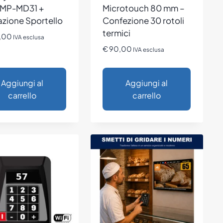
 MP-MD31 +
Microtouch 80 mm –
azione Sportello
Confezione 30 rotoli
termici
,00
IVA esclusa
€
90,00
IVA esclusa
Aggiungi al
Aggiungi al
carrello
carrello