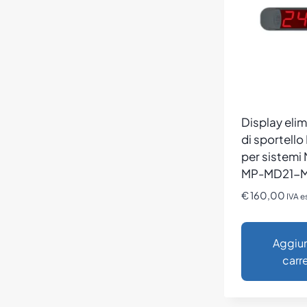
Display eli
di sportell
per sistemi 
MP-MD21-
€
160,00
IVA e
Aggiun
carre