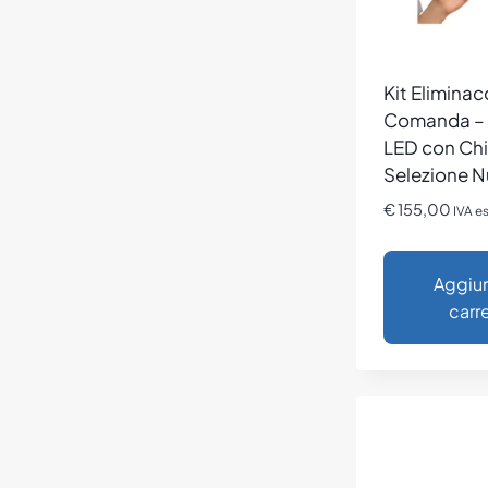
Kit Elimina
Comanda – 
LED con Ch
Selezione 
€
155,00
IVA e
Aggiun
carre