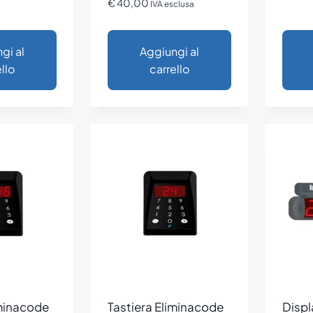
€
40,00
IVA esclusa
gi al
Aggiungi al
llo
carrello
iminacode
Tastiera Eliminacode
Displ