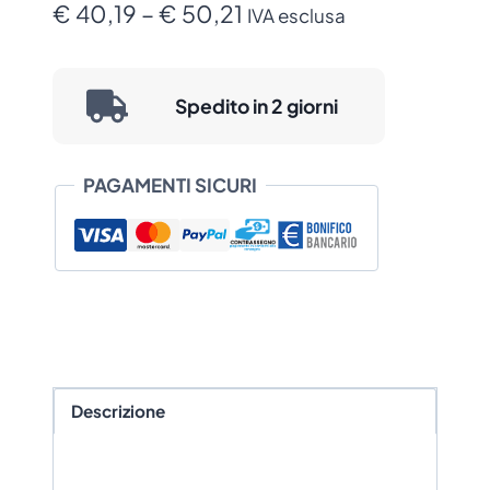
Fascia
(Anima
€
40,19
–
€
50,21
IVA esclusa
in
di
Acciaio
prezzo:
Inox)
Spedito in 2 giorni
da
per
Contenitori
€ 40,19
PAGAMENTI SICURI
da
a
Banco
€ 50,21
quantità
Descrizione