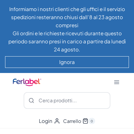
Salta
Informiamo i nostri clienti che gli uffici e il servizio
al
spedizioni resteranno chiusi dall’8 al 23 agosto
contenuto
compresi
Gli ordini e le richieste ricevuti durante questo
periodo saranno presi in carico a partire da lunedì
24 agosto.
Ignora
Login
Carrello
0