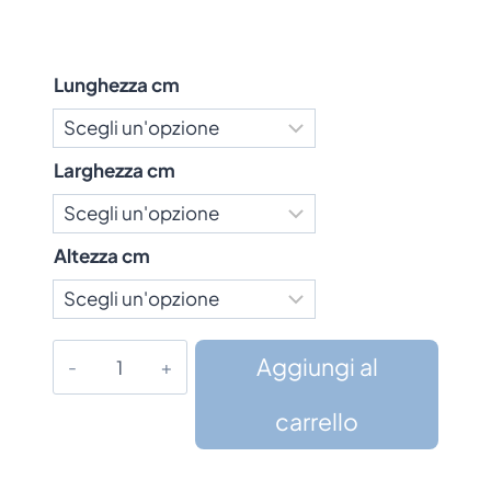
Lunghezza cm
Larghezza cm
Altezza cm
Cesto
Aggiungi al
Rettangolare
in
carrello
Finto
Vimini