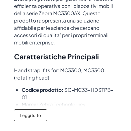
efficienza operativa con i dispositivi mobili
della serie Zebra MC3300AX. Questo
prodotto rappresenta una soluzione
affidabile per le aziende che cercano
accessori di qualita’ per i propri terminali
mobili enterprise.
Caratteristiche Principali
Hand strap, fits for: MC3300, MC3300
(rotating head)
Codice prodotto:
SG-MC33-HDSTPB-
01
Marca:
Zebra Technologies
Qualita’ certificata:
Accessorio
Leggi tutto
originale con garanzia del produttore