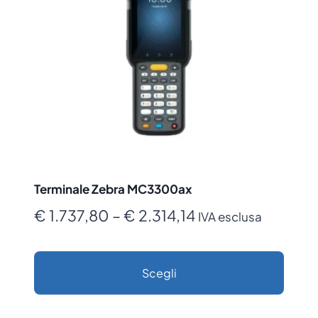
Terminale Zebra MC3300ax
Fascia
€
1.737,80
–
€
2.314,14
IVA esclusa
di
prezzo:
Scegli
da
Questo
€ 1.737,80