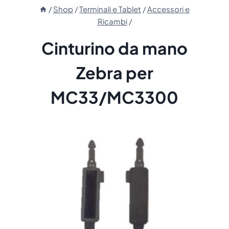
/
Shop
/
Terminali e Tablet
/
Accessori e
Ricambi
/
Cinturino da mano
Zebra per
MC33/MC3300