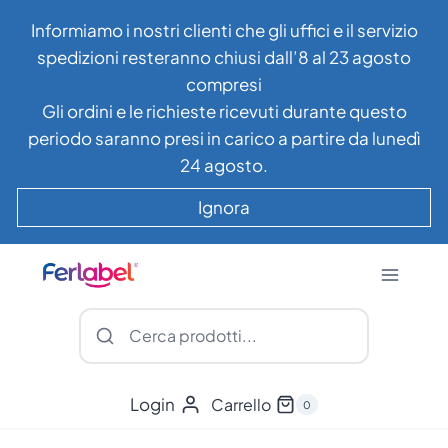
Salta
Informiamo i nostri clienti che gli uffici e il servizio
al
spedizioni resteranno chiusi dall’8 al 23 agosto
contenuto
compresi
Gli ordini e le richieste ricevuti durante questo
periodo saranno presi in carico a partire da lunedì
24 agosto.
Ignora
Login
Carrello
0