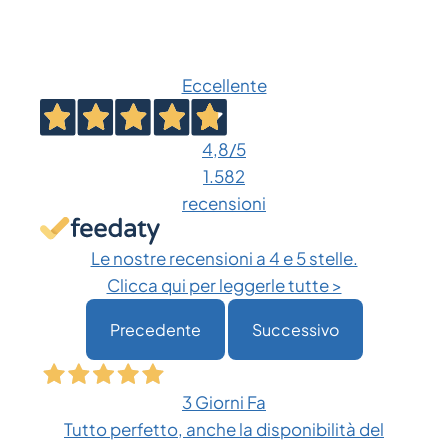
prodotto
a
ha
€ 2.314,14
più
Eccellente
varianti.
Le
opzioni
4,8
/5
possono
1.582
essere
recensioni
scelte
nella
Le nostre recensioni a 4 e 5 stelle.
pagina
Clicca qui per leggerle tutte >
del
Precedente
Successivo
prodotto
3 Giorni Fa
Tutto perfetto, anche la disponibilità del