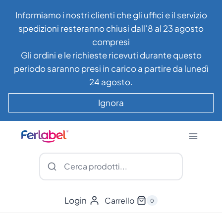
Salta
Informiamo i nostri clienti che gli uffici e il servizio
al
spedizioni resteranno chiusi dall’8 al 23 agosto
contenuto
compresi
Gli ordini e le richieste ricevuti durante questo
periodo saranno presi in carico a partire da lunedì
24 agosto.
Ignora
Login
Carrello
0