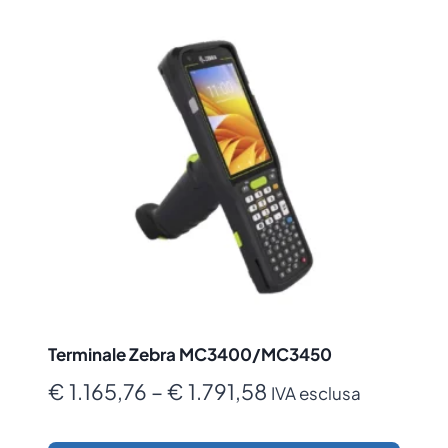
Terminale Zebra MC3400/MC3450
Fascia
€
1.165,76
–
€
1.791,58
IVA esclusa
di