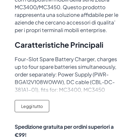
MC3400/MC3450. Questo prodotto
rappresenta una soluzione affidabile per le
aziende che cercano accessori di qualita’
per i propri terminali mobili enterprise.
Caratteristiche Principali
Four-Slot Spare Battery Charger, charges
up to four spare batteries simultaneously,
order separately: Power Supply (PWR-
BGA12V108W0WW), DC cable (CBL-DC-
381A1-01), fits for: MC3400, MC3450
Codice prodotto:
SAC-MC33-4SCHG-
Leggi tutto
01
Marca:
Zebra Technologies
Qualita’ certificata:
Accessorio
Spedizione gratuita per ordini superiori a
originale con garanzia del produttore
€99!