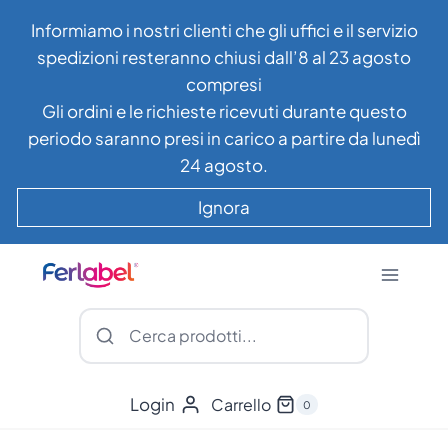
Salta
Informiamo i nostri clienti che gli uffici e il servizio
al
spedizioni resteranno chiusi dall’8 al 23 agosto
contenuto
compresi
Gli ordini e le richieste ricevuti durante questo
periodo saranno presi in carico a partire da lunedì
24 agosto.
Ignora
Login
Carrello
0