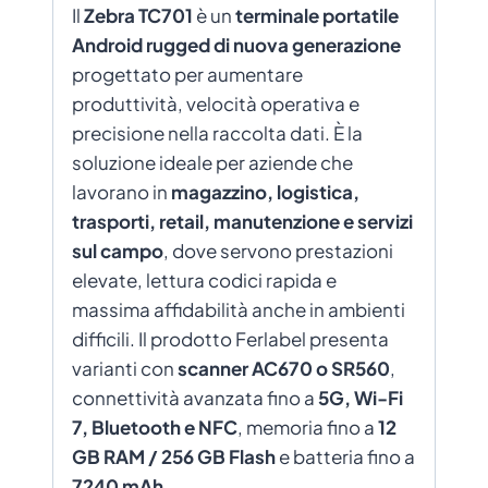
focalizzato sulle funzioni principali
Il
Zebra TC701
è un
terminale portatile
Android rugged di nuova generazione
Se ti serve un dispositivo per semplici
progettato per aumentare
attività di scansione, puoi scegliere
produttività, velocità operativa e
Nessuno
. Se invece vuoi un terminale più
precisione nella raccolta dati. È la
completo, valuta le opzioni aggiuntive.
soluzione ideale per aziende che
lavorano in
magazzino, logistica,
trasporti, retail, manutenzione e servizi
sul campo
, dove servono prestazioni
elevate, lettura codici rapida e
massima affidabilità anche in ambienti
difficili. Il prodotto Ferlabel presenta
varianti con
scanner AC670 o SR560
,
connettività avanzata fino a
5G, Wi-Fi
7, Bluetooth e NFC
, memoria fino a
12
GB RAM / 256 GB Flash
e batteria fino a
7240 mAh
.