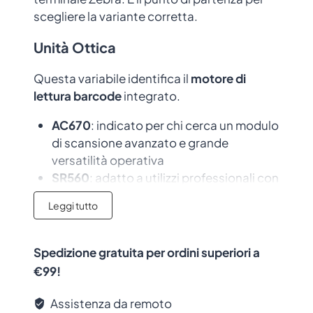
scegliere la variante corretta.
Unità Ottica
Questa variabile identifica il
motore di
lettura barcode
integrato.
AC670
: indicato per chi cerca un modulo
di scansione avanzato e grande
versatilità operativa
SR560
: adatto a utilizzi professionali con
lettura rapida e affidabile in molte
Leggi tutto
applicazioni quotidiane
Per attività di magazzino, inventario e
Spedizione gratuita per ordini superiori a
logistica, la scelta dell’unità ottica è una
€99!
delle più importanti.
Assistenza da remoto