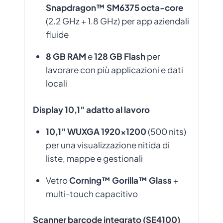
Snapdragon™ SM6375 octa-core
(2.2 GHz + 1.8 GHz) per app aziendali
fluide
8 GB RAM
e
128 GB Flash
per
lavorare con più applicazioni e dati
locali
Display 10,1″ adatto al lavoro
10,1″ WUXGA 1920×1200
(500 nits)
per una visualizzazione nitida di
liste, mappe e gestionali
Vetro
Corning™ Gorilla™ Glass
+
multi-touch capacitivo
Scanner barcode integrato (SE4100)