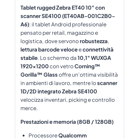
Tablet rugged Zebra ET40 10″ con
scanner SE4100 (ET40AB-001C2B0-
A6)
: il tablet Android professionale
pensato per retail, magazzino e
logistica, dove servono
robustezza
,
lettura barcode veloce
e
connettività
stabile
. Lo schermo da
10,1″ WUXGA
1920×1200
con vetro
Corning™
Gorilla™ Glass
offre un’ottima visibilità
in ambienti di lavoro, mentre lo
scanner
1D/2D integrato Zebra SE4100
velocizza inventari, picking e controllo
merce.
Prestazioni e memoria (8GB / 128GB)
Processore
Qualcomm