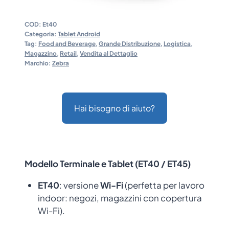
COD:
Et40
Categoria:
Tablet Android
Tag:
Food and Beverage
,
Grande Distribuzione
,
Logistica
,
Magazzino
,
Retail
,
Vendita al Dettaglio
Marchio:
Zebra
Hai bisogno di aiuto?
Modello Terminale e Tablet (ET40 / ET45)
ET40
: versione
Wi-Fi
(perfetta per lavoro
indoor: negozi, magazzini con copertura
Wi-Fi).