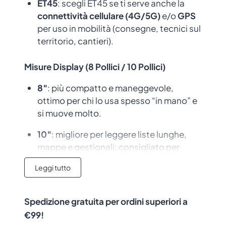
ET45
: scegli ET45 se ti serve anche la
connettività cellulare (4G/5G)
e/o
GPS
per uso in mobilità (consegne, tecnici sul
territorio, cantieri).
Misure Display (8 Pollici / 10 Pollici)
8″
: più compatto e maneggevole,
ottimo per chi lo usa spesso “in mano” e
si muove molto.
10″
: migliore per leggere liste lunghe,
mappe e gestionali; consigliato per
postazioni operative e attività di
Leggi tutto
picking/inventario con molte
informazioni a schermo (come questa
variante).
Spedizione gratuita per ordini superiori a
€99!
RAM/Flash (4GB/64GB – 8GB/128GB)