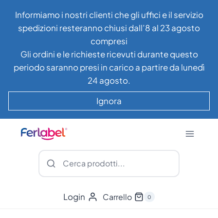
Salta
Informiamo i nostri clienti che gli uffici e il servizio
al
spedizioni resteranno chiusi dall’8 al 23 agosto
contenuto
compresi
Gli ordini e le richieste ricevuti durante questo
periodo saranno presi in carico a partire da lunedì
24 agosto.
Ignora
Login
Carrello
0