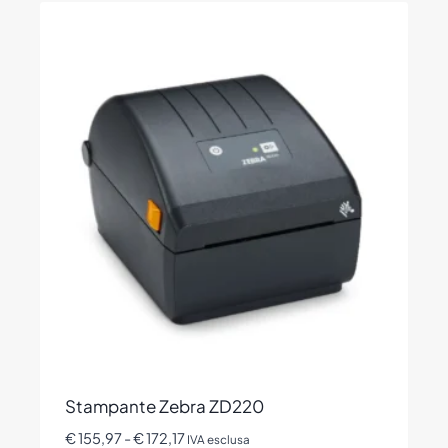
ha
più
varianti.
Le
opzioni
possono
essere
scelte
nella
pagina
del
prodotto
Stampante Zebra ZD220
Fascia
€
155,97
-
€
172,17
IVA esclusa