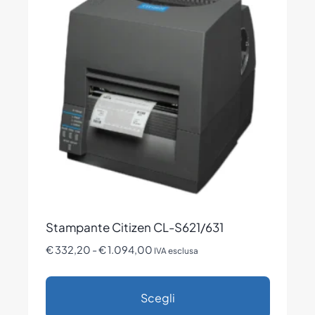
Le
opzioni
possono
essere
scelte
nella
pagina
del
prodotto
Stampante Citizen CL-S621/631
Fascia
€
332,20
-
€
1.094,00
IVA esclusa
di
prezzo:
Scegli
da
€ 332,20