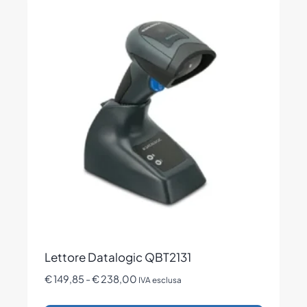
più
varianti.
Le
opzioni
possono
essere
scelte
nella
pagina
del
prodotto
Lettore Datalogic QBT2131
Fascia
€
149,85
-
€
238,00
IVA esclusa
di