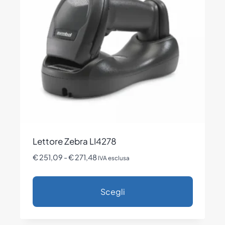
opzioni
possono
essere
scelte
nella
pagina
del
prodotto
Lettore Zebra LI4278
Fascia
€
251,09
-
€
271,48
IVA esclusa
di
prezzo:
Scegli
da
€ 251,09
Questo
a