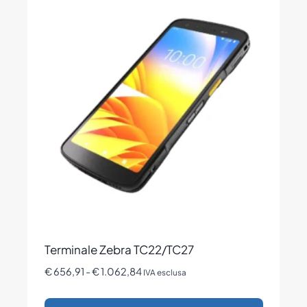
più
varianti.
Le
opzioni
possono
essere
scelte
nella
pagina
del
prodotto
Terminale Zebra TC22/TC27
Fascia
€
656,91
-
€
1.062,84
IVA esclusa
di
prezzo: