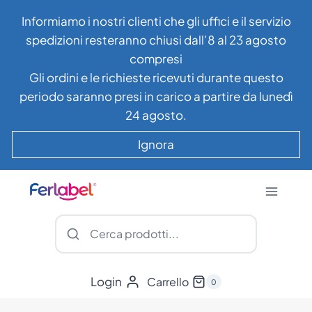
Salta
Informiamo i nostri clienti che gli uffici e il servizio
al
spedizioni resteranno chiusi dall’8 al 23 agosto
contenuto
compresi
Gli ordini e le richieste ricevuti durante questo
periodo saranno presi in carico a partire da lunedì
24 agosto.
Ignora
Login
Carrello
0