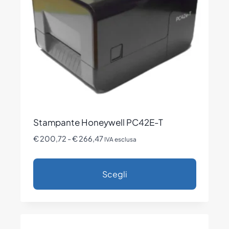
essere
scelte
nella
pagina
del
prodotto
Stampante Honeywell PC42E-T
Fascia
€
200,72
-
€
266,47
IVA esclusa
di
prezzo:
Scegli
da
€ 200,72
Questo
a
prodotto
€ 266,47
ha