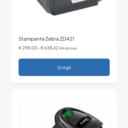
Stampante Zebra ZD421
Fascia
€
298,00
-
€
638,42
IVA esclusa
di
prezzo:
Scegli
da
€ 298,00
Questo
a
prodotto
€ 638,42
ha
più
varianti.
Le
opzioni