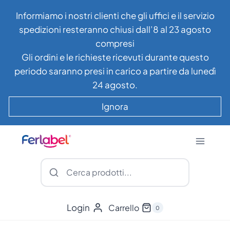
Salta
Informiamo i nostri clienti che gli uffici e il servizio
al
spedizioni resteranno chiusi dall’8 al 23 agosto
contenuto
compresi
Gli ordini e le richieste ricevuti durante questo
periodo saranno presi in carico a partire da lunedì
24 agosto.
Ignora
Login
Carrello
0