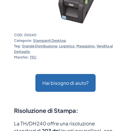
COD:
DH240
Categoria:
Stampanti Desktop
Tag:
Grande Distribuzione
,
Logistica
,
Magazzino
,
Vendita al
Dettaglio
Marchio:
TSC
Hai bisogno di aiuto?
Risoluzione di Stampa
:
La TH/DH240 offre una risoluzione
standard di
203 dpi
(punti per pollice), con