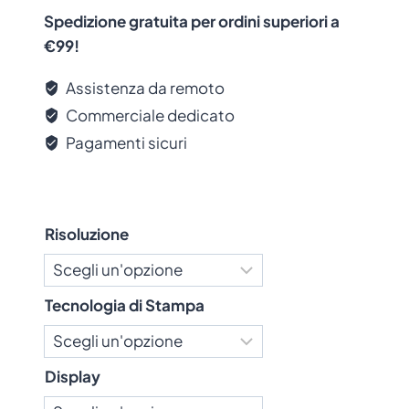
etichette temporanee o con lunga durata.
Spedizione gratuita per ordini superiori a
€99!
Assistenza da remoto
Commerciale dedicato
Pagamenti sicuri
Risoluzione
Tecnologia di Stampa
Display