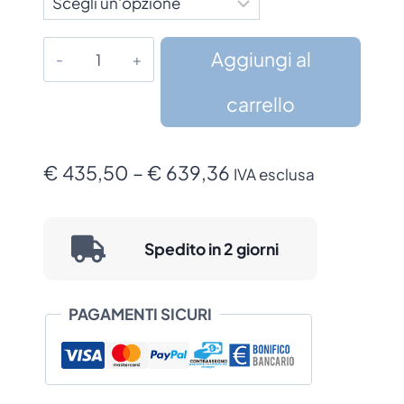
Stampante
Aggiungi al
TSC
TH/DH240
carrello
Series
quantità
Fascia
€
435,50
–
€
639,36
IVA esclusa
di
prezzo:
Spedito in 2 giorni
da
€ 435,50
PAGAMENTI SICURI
a
€ 639,36