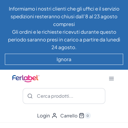
Salta
Informiamo i nostri clienti che gli uffici e il servizio
al
spedizioni resteranno chiusi dall’8 al 23 agosto
contenuto
compresi
Gli ordini e le richieste ricevuti durante questo
periodo saranno presi in carico a partire da lunedì
24 agosto.
Ignora
Login
Carrello
0