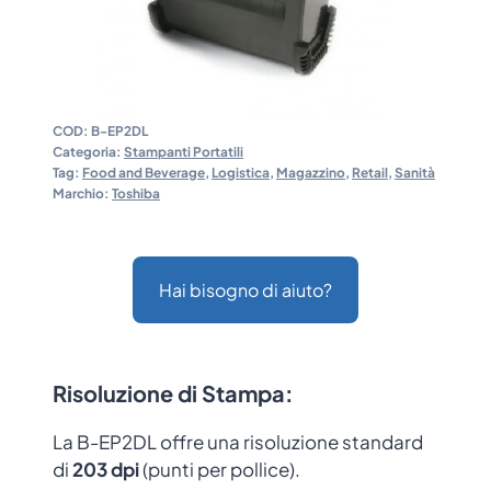
COD:
B-EP2DL
Categoria:
Stampanti Portatili
Tag:
Food and Beverage
,
Logistica
,
Magazzino
,
Retail
,
Sanità
Marchio:
Toshiba
Hai bisogno di aiuto?
Risoluzione di Stampa
:
La B-EP2DL offre una risoluzione standard
di
203 dpi
(punti per pollice).