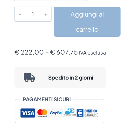
Stampante
Aggiungi al
Toshiba
B-
carrello
EP2DL
quantità
Fascia
€
222,00
–
€
607,75
IVA esclusa
di
prezzo:
Spedito in 2 giorni
da
€ 222,00
PAGAMENTI SICURI
a
€ 607,75