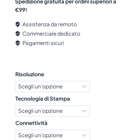
Spedizione gratuita per ordini superiori a
Interfaccia Wireless:
€99!
Riguarda i metodi senza fili per la
Assistenza da remoto
connessione e la comunicazione:
Commerciale dedicato
Pagamenti sicuri
Wi-Fi
: Permette di utilizzare la
stampante in rete senza cavi, utile per
ambienti domestici o uffici.
Bluetooth
: Ideale per connessioni a
Risoluzione
breve distanza con dispositivi mobili.
Tecnologia di Stampa
Connettività