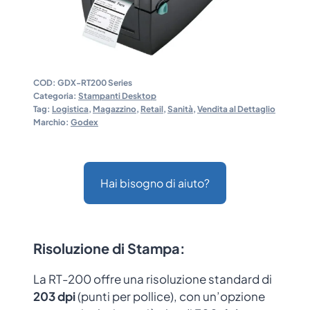
COD:
GDX-RT200 Series
Categoria:
Stampanti Desktop
Tag:
Logistica
,
Magazzino
,
Retail
,
Sanità
,
Vendita al Dettaglio
Marchio:
Godex
Hai bisogno di aiuto?
Risoluzione di Stampa
:
La RT-200 offre una risoluzione standard di
203 dpi
(punti per pollice), con un’opzione