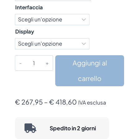
Interfaccia
Display
Stampante
Aggiungi al
Godex
GDX-
carrello
RT200
Series
Fascia
quantità
€
267,95
–
€
418,60
IVA esclusa
di
prezzo:
Spedito in 2 giorni
da