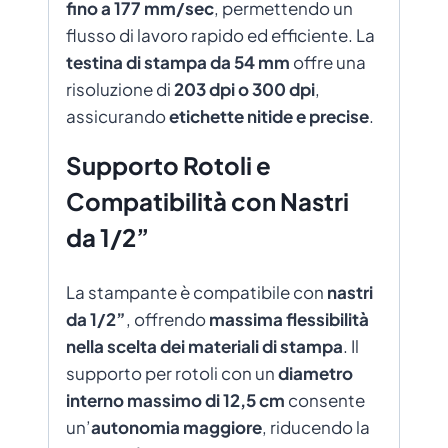
fino a 177 mm/sec
, permettendo un
flusso di lavoro rapido ed efficiente. La
testina di stampa da 54 mm
offre una
risoluzione di
203 dpi o 300 dpi
,
assicurando
etichette nitide e precise
.
Supporto Rotoli e
Compatibilità con Nastri
da 1/2”
La stampante è compatibile con
nastri
da 1/2”
, offrendo
massima flessibilità
nella scelta dei materiali di stampa
. Il
supporto per rotoli con un
diametro
interno massimo di 12,5 cm
consente
un’
autonomia maggiore
, riducendo la