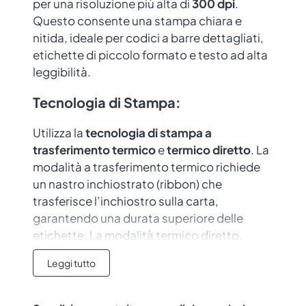
per una risoluzione più alta di
300 dpi
.
Questo consente una stampa chiara e
nitida, ideale per codici a barre dettagliati,
etichette di piccolo formato e testo ad alta
leggibilità.
Tecnologia di Stampa
:
Utilizza la
tecnologia di stampa a
trasferimento termico
e
termico diretto
. La
modalità a trasferimento termico richiede
un nastro inchiostrato (ribbon) che
trasferisce l’inchiostro sulla carta,
garantendo una durata superiore delle
etichette. La modalità termico diretto,
invece, stampa direttamente sulla carta
Leggi tutto
termica, rendendo la RT-200 versatile per
diverse esigenze di stampa, come etichette
temporanee o con lunga durata.