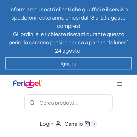
Salta
Informiamo i nostri clienti che gli uffici e il servizio
al
spedizioni resteranno chiusi dall’8 al 23 agosto
contenuto
compresi
Gli ordini e le richieste ricevuti durante questo
periodo saranno presi in carico a partire da lunedì
24 agosto.
Ignora
Login
Carrello
0