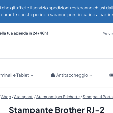
i che gli uffici e il servizio spedizioni resteranno chiusi d
uti durante questo periodo saranno presi in carico a partir
ella tua azienda in 24/48h!
Preven
rminali e Tablet
Antitaccheggio
/
Shop
/
Stampanti
/
Stampanti per Etichette
/
Stampanti Portati
Stampante Brother RJ-2