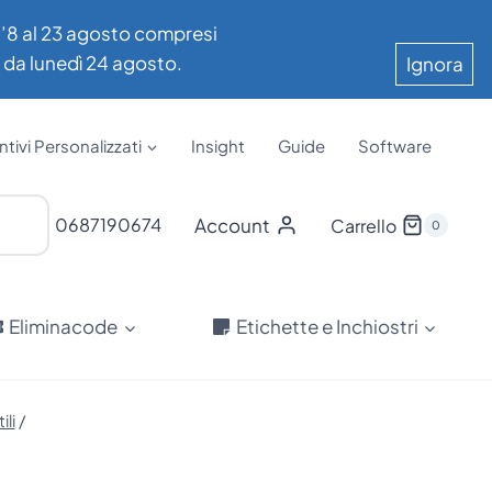
all’8 al 23 agosto compresi
e da lunedì 24 agosto.
Ignora
tivi Personalizzati
Insight
Guide
Software
Account
0687190674
Carrello
0
Eliminacode
Etichette e Inchiostri
li
/