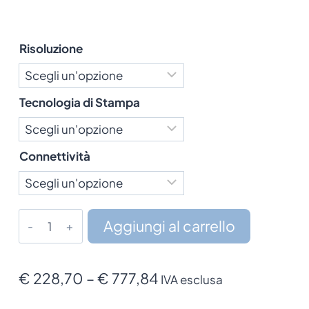
Risoluzione
Tecnologia di Stampa
Connettività
Stampante
Aggiungi al carrello
Brother
RJ-
2
Fascia
€
228,70
–
€
777,84
IVA esclusa
quantità
di