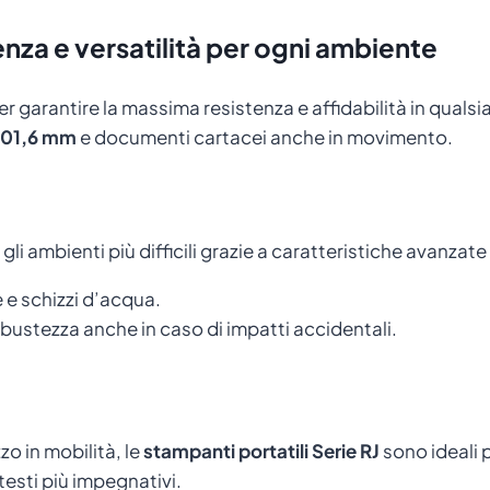
smartphone o un tablet compatibile.
enza e versatilità per ogni ambiente
 garantire la massima resistenza e affidabilità in qualsias
 101,6 mm
e documenti cartacei anche in movimento.
i ambienti più difficili grazie a caratteristiche avanzat
 e schizzi d’acqua.
obustezza anche in caso di impatti accidentali.
zo in mobilità, le
stampanti portatili Serie RJ
sono ideali p
esti più impegnativi.