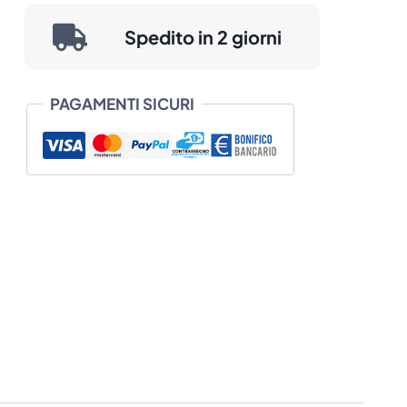
prezzo:
Spedito in 2 giorni
da
€ 228,70
PAGAMENTI SICURI
a
€ 777,84