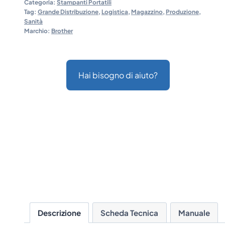
Categoria:
Stampanti Portatili
Tag:
Grande Distribuzione
,
Logistica
,
Magazzino
,
Produzione
,
Sanità
Marchio:
Brother
Hai bisogno di aiuto?
Descrizione
Scheda Tecnica
Manuale