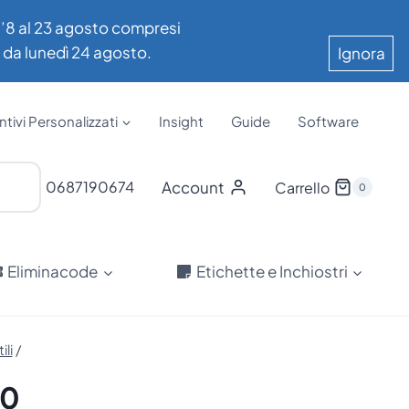
all’8 al 23 agosto compresi
e da lunedì 24 agosto.
Ignora
tivi Personalizzati
Insight
Guide
Software
Account
0687190674
Carrello
0
Eliminacode
Etichette e Inchiostri
li
/
10