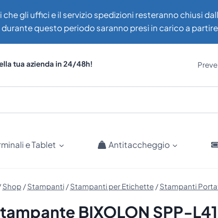
i che gli uffici e il servizio spedizioni resteranno chiusi d
uti durante questo periodo saranno presi in carico a partir
ella tua azienda in 24/48h!
Preven
rminali e Tablet
Antitaccheggio
/
Shop
/
Stampanti
/
Stampanti per Etichette
/
Stampanti Portati
tampante BIXOLON SPP-L4