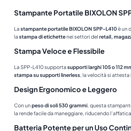
Stampante Portatile BIXOLON SPP
La
stampante portatile BIXOLON SPP-L410
è un 
la
stampa di etichette
nei settori del
retail, magaz
Stampa Veloce e Flessibile
La SPP-L410 supporta
supporti larghi 105 o 112 m
stampa su supporti linerless
, la velocità si attesta
Design Ergonomico e Leggero
Con un
peso di soli 530 grammi
, questa stampante
la rende facile da maneggiare, riducendo l’affati
Batteria Potente per un Uso Conti