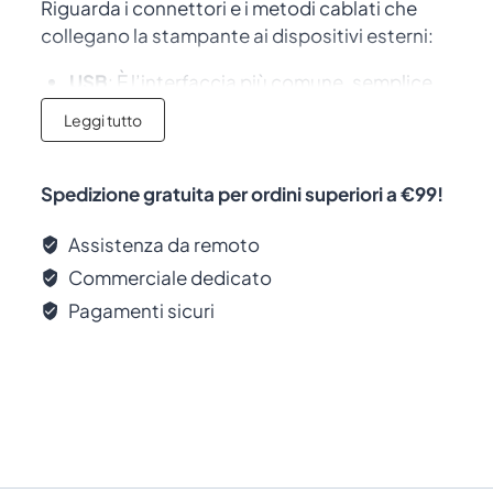
Riguarda i connettori e i metodi cablati che
collegano la stampante ai dispositivi esterni:
USB
: È l’interfaccia più comune, semplice
da configurare e adatta per un
Leggi tutto
collegamento diretto con un computer.
Seriale/Parallelo
: Interfacce più datate,
ancora utilizzate in alcune applicazioni
Spedizione gratuita per ordini superiori a €99!
industriali o con vecchi dispositivi.
Assistenza da remoto
Interfaccia Wireless:
Commerciale dedicato
Pagamenti sicuri
Riguarda i metodi senza fili per la connessione
e la comunicazione:
Wi-Fi
: Permette di utilizzare la stampante in
rete senza cavi, utile per ambienti
domestici o uffici.
Bluetooth
: Ideale per connessioni a breve