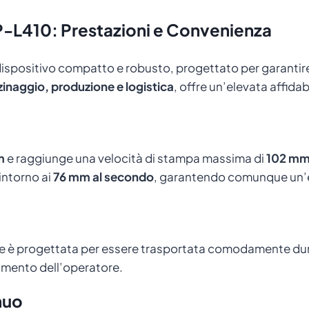
distanza con dispositivi mobili.
-L410: Prestazioni e Convenienza
dispositivo compatto e robusto, progettato per garantire
zinaggio, produzione e logistica
, offre un’elevata affidabi
m
e raggiunge una velocità di stampa massima di
102 mm
 intorno ai
76 mm al secondo
, garantendo comunque un’el
 è progettata per essere trasportata comodamente duran
camento dell’operatore.
nuo