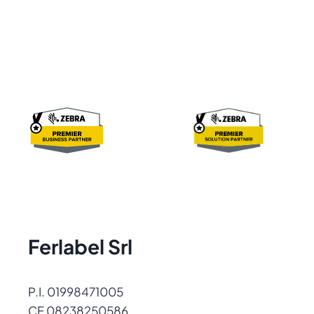
Ferlabel Srl
P.I. 01998471005
CF 08238250586