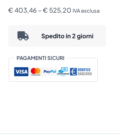
SPP-
L410
Fascia
€
403,46
–
€
525,20
IVA esclusa
quantità
di
prezzo:
Spedito in 2 giorni
da
€ 403,46
PAGAMENTI SICURI
a
€ 525,20