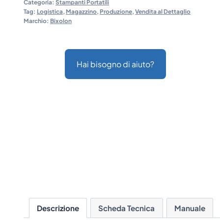
Categoria:
Stampanti Portatili
Tag:
Logistica
,
Magazzino
,
Produzione
,
Vendita al Dettaglio
Marchio:
Bixolon
Hai bisogno di aiuto?
Descrizione
Scheda Tecnica
Manuale