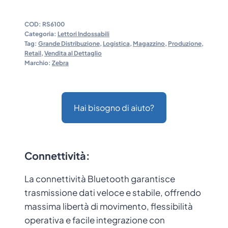
COD:
RS6100
Categoria:
Lettori Indossabili
Tag:
Grande Distribuzione
,
Logistica
,
Magazzino
,
Produzione
,
Retail
,
Vendita al Dettaglio
Marchio:
Zebra
Hai bisogno di aiuto?
Connettività:
La connettività Bluetooth garantisce
trasmissione dati veloce e stabile, offrendo
massima libertà di movimento, flessibilità
operativa e facile integrazione con