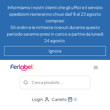
Salta
Informiamo i nostri clienti che gli uffici e il servizio
al
spedizioni resteranno chiusi dall’8 al 23 agosto
contenuto
compresi
Gli ordini e le richieste ricevuti durante questo
periodo saranno presi in carico a partire da lunedì
24 agosto.
Ignora
Login
Carrello
0