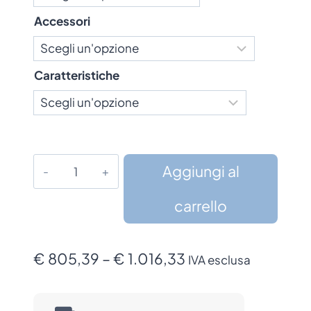
Accessori
Caratteristiche
Lettore
Aggiungi al
Zebra
RS6100
carrello
quantità
Fascia
€
805,39
–
€
1.016,33
IVA esclusa
di
prezzo: