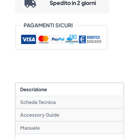
Spedito in 2 giorni
da
€ 805,39
PAGAMENTI SICURI
a
€ 1.016,33
Descrizione
Scheda Tecnica
Accessory Guide
Manuale