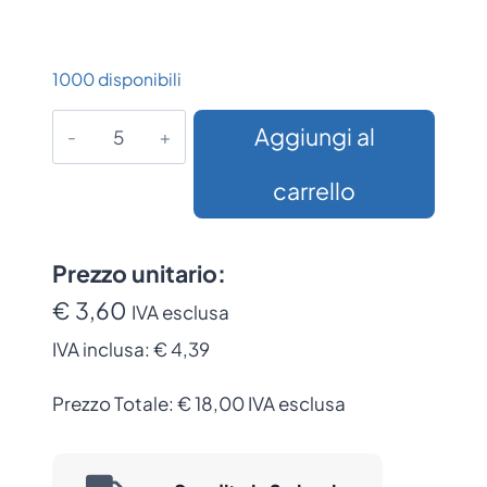
1000 disponibili
Griglia
Aggiungi al
per
Piatto,
carrello
Vassoio
e
Vaschetta
Prezzo unitario:
da
€ 3,60
IVA esclusa
Banco
IVA inclusa:
€ 4,39
(Conf.
da
Prezzo Totale:
€
18,00
IVA esclusa
5
pezzi)
quantità