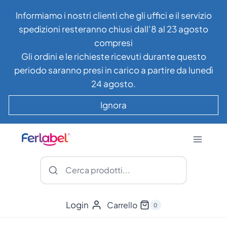
Salta
Informiamo i nostri clienti che gli uffici e il servizio
al
spedizioni resteranno chiusi dall’8 al 23 agosto
contenuto
compresi
Gli ordini e le richieste ricevuti durante questo
periodo saranno presi in carico a partire da lunedì
24 agosto.
Ignora
Login
Carrello
0