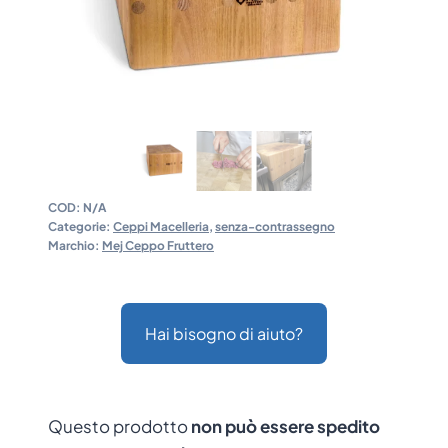
COD:
N/A
Categorie:
Ceppi Macelleria
,
senza-contrassegno
Marchio:
Mej Ceppo Fruttero
Hai bisogno di aiuto?
Questo prodotto
non può essere spedito