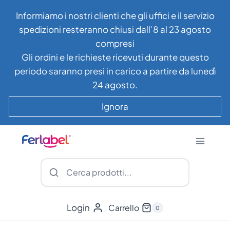
Salta
Informiamo i nostri clienti che gli uffici e il servizio
al
spedizioni resteranno chiusi dall’8 al 23 agosto
contenuto
compresi
Gli ordini e le richieste ricevuti durante questo
periodo saranno presi in carico a partire da lunedì
24 agosto.
Ignora
Login
Carrello
0