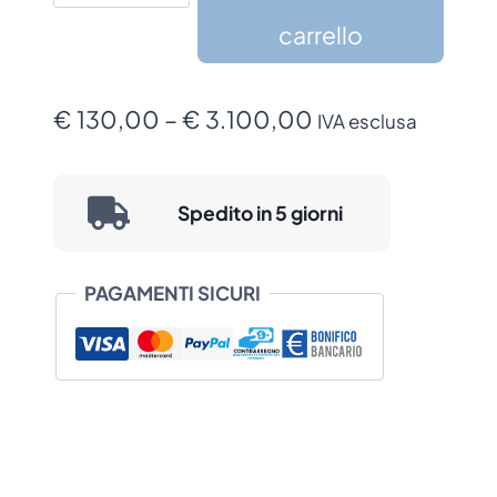
in
carrello
legno
massello
Fascia
con
€
130,00
–
€
3.100,00
IVA esclusa
sistema
di
Anima
prezzo:
quantità
Spedito in 5 giorni
da
€ 130,00
PAGAMENTI SICURI
a
€ 3.100,00