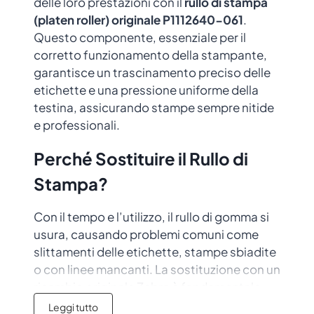
delle loro prestazioni con il
rullo di stampa
(platen roller) originale P1112640-061
.
Questo componente, essenziale per il
corretto funzionamento della stampante,
garantisce un trascinamento preciso delle
etichette e una pressione uniforme della
testina, assicurando stampe sempre nitide
e professionali.
Perché Sostituire il Rullo di
Stampa?
Con il tempo e l’utilizzo, il rullo di gomma si
usura, causando problemi comuni come
slittamenti delle etichette, stampe sbiadite
o con linee mancanti. La sostituzione con un
ricambio originale Zebra è fondamentale
per:
Leggi tutto