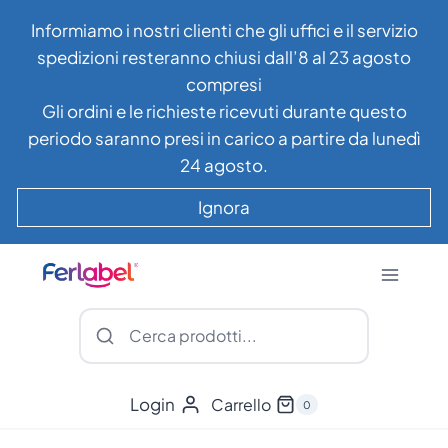
Salta
Informiamo i nostri clienti che gli uffici e il servizio
al
spedizioni resteranno chiusi dall’8 al 23 agosto
contenuto
compresi
Gli ordini e le richieste ricevuti durante questo
periodo saranno presi in carico a partire da lunedì
24 agosto.
Ignora
Login
Carrello
0