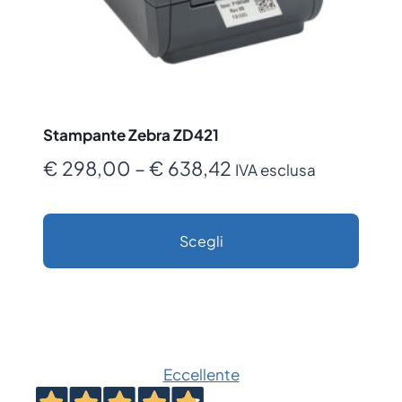
Stampante Zebra ZD421
Fascia
€
298,00
–
€
638,42
IVA esclusa
di
prezzo:
Scegli
da
Questo
€ 298,00
prodotto
a
ha
€ 638,42
più
Eccellente
varianti.
Le