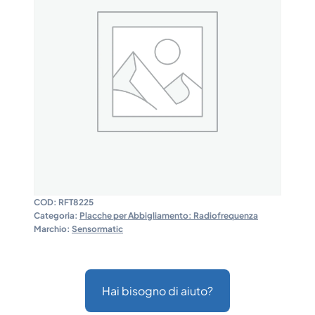
COD:
RFT8225
Categoria:
Placche per Abbigliamento: Radiofrequenza
Marchio:
Sensormatic
Hai bisogno di aiuto?