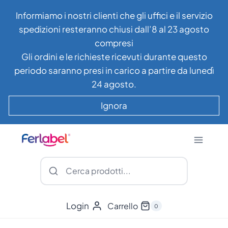
Salta
Informiamo i nostri clienti che gli uffici e il servizio
al
spedizioni resteranno chiusi dall’8 al 23 agosto
contenuto
compresi
Gli ordini e le richieste ricevuti durante questo
periodo saranno presi in carico a partire da lunedì
24 agosto.
Ignora
Login
Carrello
0