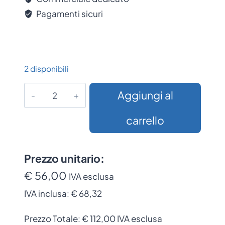
Pagamenti sicuri
2 disponibili
Placca
Aggiungi al
Antitaccheggio
INFUZION
carrello
Rossa
RF
–
Prezzo unitario:
Sistema
€ 56,00
IVA esclusa
Radiofrequenza
IVA inclusa:
€ 68,32
Senza
Chiodini
Prezzo Totale:
€
112,00
IVA esclusa
quantità