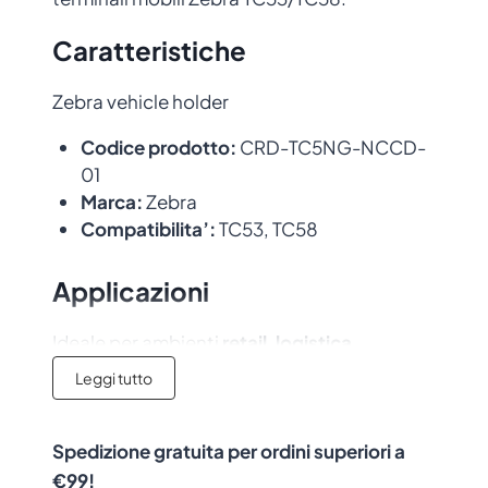
Caratteristiche
Zebra vehicle holder
Codice prodotto:
CRD-TC5NG-NCCD-
01
Marca:
Zebra
Compatibilita’:
TC53, TC58
Applicazioni
Ideale per ambienti
retail
,
logistica
,
magazzino
e
produzione
. Accessorio
Leggi tutto
originale con garanzia del produttore.
Spedizione gratuita per ordini superiori a
€99!