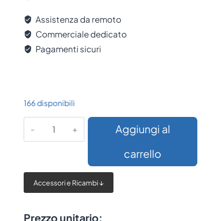
Assistenza da remoto
Commerciale dedicato
Pagamenti sicuri
166 disponibili
Supporto
Aggiungi al
veicolare
Zebra
carrello
per
TC53/TC58
Accessori e Ricambi ↓
quantità
Prezzo unitario: