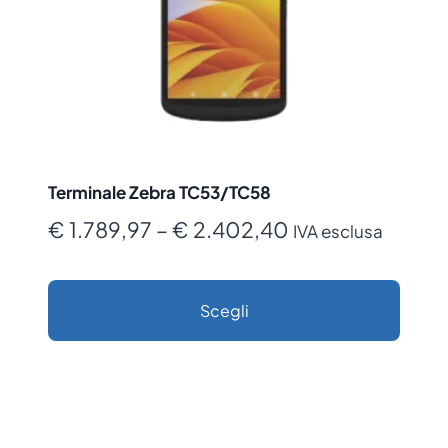
Terminale Zebra TC53/TC58
Fascia
€
1.789,97
–
€
2.402,40
IVA esclusa
di
prezzo:
Scegli
da
Questo
€ 1.789,97
prodotto
a
ha
€ 2.402,40
più