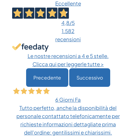
Eccellente
varianti.
Le
opzioni
4,8
/5
possono
1.582
essere
recensioni
scelte
nella
Le nostre recensioni a 4 e 5 stelle.
pagina
Clicca qui per leggerle tutte >
del
Precedente
Successivo
prodotto
6 Giorni Fa
Tutto perfetto, anche la disponibilità del
personale contattato telefonicamente per
richieste informazioni dettagliate prima
dell'ordine: gentilissimi e chiarissimi.