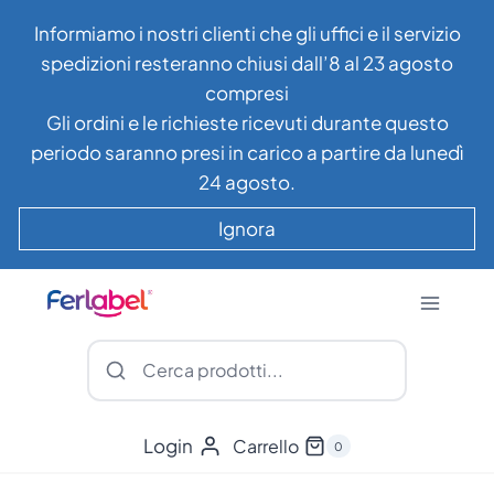
Salta
Informiamo i nostri clienti che gli uffici e il servizio
al
spedizioni resteranno chiusi dall’8 al 23 agosto
contenuto
compresi
Gli ordini e le richieste ricevuti durante questo
periodo saranno presi in carico a partire da lunedì
24 agosto.
Ignora
Login
Carrello
0