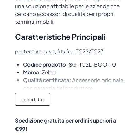
una soluzione affidabile per le aziende che
cercano accessori di qualità per i propri
terminali mobili.
Caratteristiche Principali
protective case, fits for: TC22/TC27
Codice prodotto:
SG-TC2L-BOOT-01
Marca:
Zebra
Qualità certificata:
Accessorio originale
con garanzia del produttore
Leggi tutto
Compatibilità
Questo accessorio è compatibile con i
Spedizione gratuita per ordini superiori a
seguenti dispositivi:
TC22, TC27
.
€99!
Progettato per integrarsi perfettamente