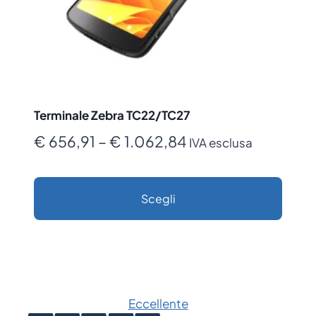
Terminale Zebra TC22/TC27
Fascia
€
656,91
–
€
1.062,84
IVA esclusa
di
prezzo:
Scegli
da
Questo
€ 656,91
prodotto
a
ha
€ 1.062,84
più
Eccellente
varianti.