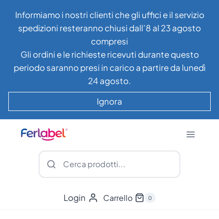
Salta
Informiamo i nostri clienti che gli uffici e il servizio
al
spedizioni resteranno chiusi dall’8 al 23 agosto
contenuto
compresi
Gli ordini e le richieste ricevuti durante questo
periodo saranno presi in carico a partire da lunedì
24 agosto.
Ignora
Login
Carrello
0