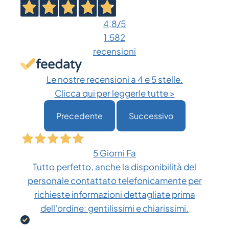
Le
opzioni
4,8
/5
possono
1.582
essere
recensioni
scelte
nella
Le nostre recensioni a 4 e 5 stelle.
pagina
Clicca qui per leggerle tutte >
del
Precedente
Successivo
prodotto
5 Giorni Fa
Tutto perfetto, anche la disponibilità del
personale contattato telefonicamente per
richieste informazioni dettagliate prima
dell'ordine: gentilissimi e chiarissimi.