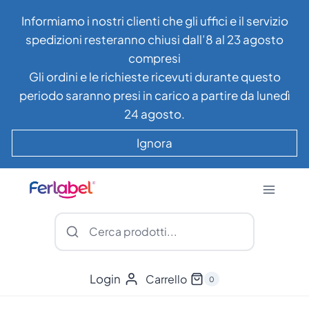
Salta
Informiamo i nostri clienti che gli uffici e il servizio
al
spedizioni resteranno chiusi dall’8 al 23 agosto
contenuto
compresi
Gli ordini e le richieste ricevuti durante questo
periodo saranno presi in carico a partire da lunedì
24 agosto.
Ignora
Login
Carrello
0