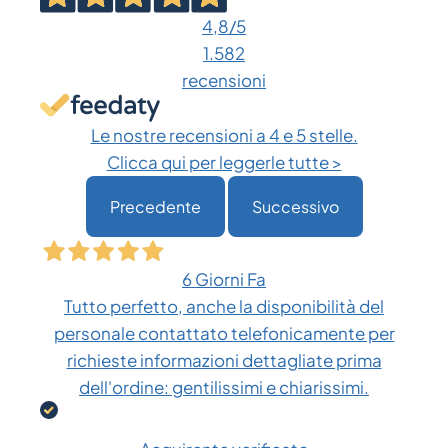
opzioni
4,8
/5
possono
1.582
essere
recensioni
scelte
nella
Le nostre recensioni a 4 e 5 stelle.
pagina
Clicca qui per leggerle tutte >
del
Precedente
Successivo
prodotto
6 Giorni Fa
Tutto perfetto, anche la disponibilità del
personale contattato telefonicamente per
richieste informazioni dettagliate prima
dell'ordine: gentilissimi e chiarissimi.