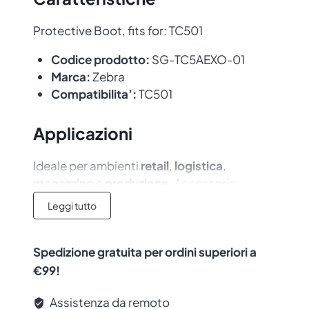
Protective Boot, fits for: TC501
Codice prodotto:
SG-TC5AEXO-01
Marca:
Zebra
Compatibilita’:
TC501
Applicazioni
Ideale per ambienti
retail
,
logistica
,
magazzino
e
produzione
. Accessorio
originale con garanzia del produttore.
Leggi tutto
Spedizione gratuita per ordini superiori a
€99!
Assistenza da remoto