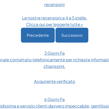
recensioni
Le nostre recensioni a 4 e 5 stelle.
Clicca qui per leggerle tutte >
Precedente
Successivo
3 Giorni Fa
onale contattato telefonicamente per richieste informazio
chiarissimi.
Acquirente verificato
6 Giorni Fa
dissima e servizio clienti davvero impeccabile, gentilissim