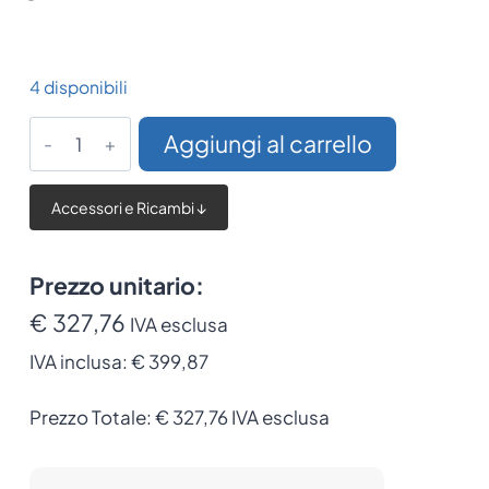
4 disponibili
Zebra
Aggiungi al carrello
keyboard
display
Accessori e Ricambi ↓
unit
ZKDU
quantità
Prezzo unitario:
€ 327,76
IVA esclusa
IVA inclusa:
€ 399,87
Prezzo Totale:
€
327,76
IVA esclusa