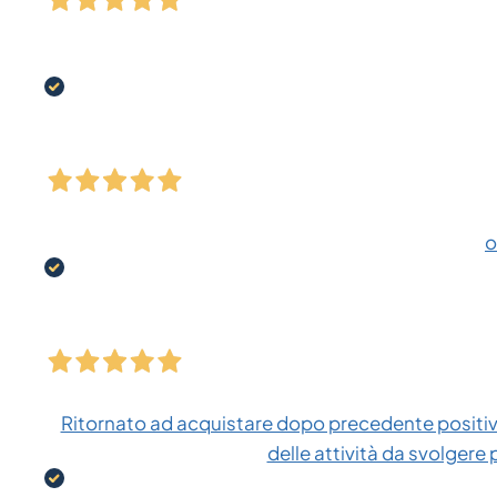
o
Ritornato ad acquistare dopo precedente positiva
delle attività da svolgere