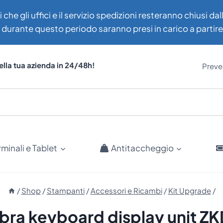
i che gli uffici e il servizio spedizioni resteranno chiusi d
uti durante questo periodo saranno presi in carico a partir
ella tua azienda in 24/48h!
Preven
rminali e Tablet
Antitaccheggio
/
Shop
/
Stampanti
/
Accessori e Ricambi
/
Kit Upgrade
/
bra keyboard display unit Z