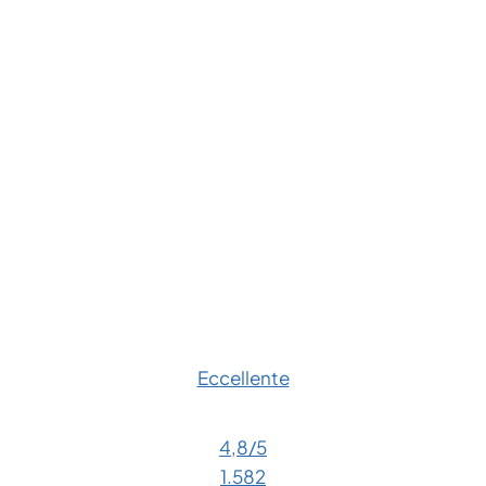
Eccellente
4,8
/5
1.582