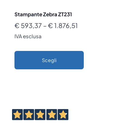
Stampante Zebra ZT231
Fascia
€
593,37
–
€
1.876,51
di
IVA esclusa
prezzo:
da
Scegli
€ 593,37
Questo
a
prodotto
€ 1.876,51
ha
più
varianti.
Le
opzioni
possono