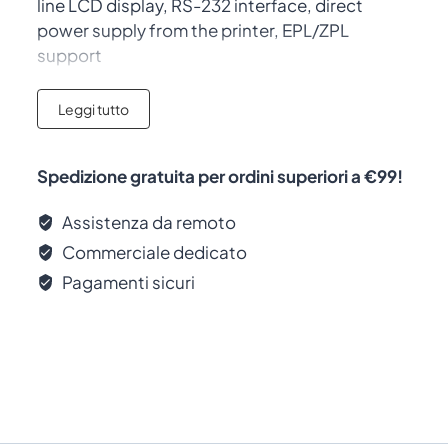
line LCD display, RS-232 interface, direct
power supply from the printer, EPL/ZPL
support
Codice prodotto:
ZKDU-001-00
Leggi tutto
Marca:
Zebra
Qualità certificata:
Accessorio originale
con garanzia del produttore
Spedizione gratuita per ordini superiori a €99!
Assistenza da remoto
Compatibilità
Commerciale dedicato
Questo accessorio è compatibile con i
Pagamenti sicuri
seguenti dispositivi:
ZT231
. Progettato per
integrarsi perfettamente con l’ecosistema di
dispositivi mobili enterprise, garantisce una
compatibilità ottimale e prestazioni affidabili.
Applicazioni Consigliate