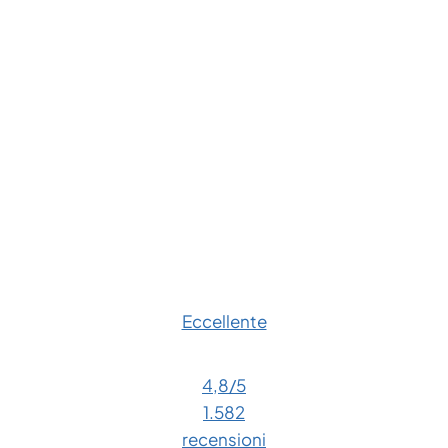
Eccellente
4,8
/5
1.582
recensioni