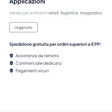
Applicazioni
Ideale per ambienti
retail
,
logistica
,
magazzino
e
produzione
. Accessorio originale con
garanzia del produttore.
Leggi tutto
Spedizione gratuita per ordini superiori a €99!
Assistenza da remoto
Commerciale dedicato
Pagamenti sicuri