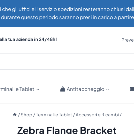
i che gli uffici e il servizio spedizioni resteranno chiusi d
uti durante questo periodo saranno presi in carico a partir
ella tua azienda in 24/48h!
Preven
rminali e Tablet
Antitaccheggio
/
Shop
/
Terminali e Tablet
/
Accessori e Ricambi
/
Zebra Flange Bracket