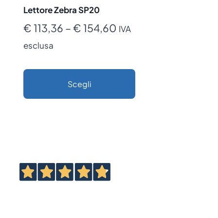
Lettore Zebra SP20
Fascia
€
113,36
–
€
154,60
IVA
di
esclusa
prezzo:
da
Scegli
€ 113,36
Questo
a
prodotto
€ 154,60
ha
più
varianti.
Le
opzioni
possono
essere