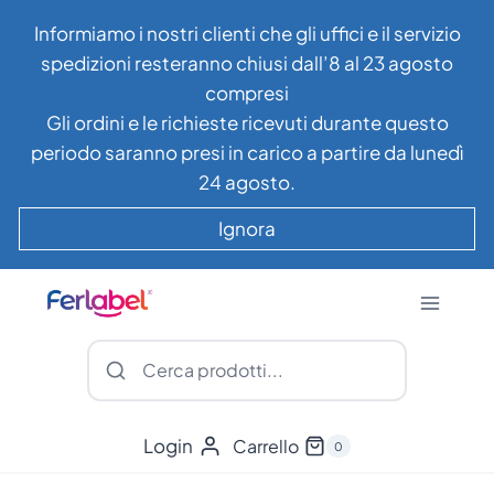
Salta
Informiamo i nostri clienti che gli uffici e il servizio
al
spedizioni resteranno chiusi dall’8 al 23 agosto
contenuto
compresi
Gli ordini e le richieste ricevuti durante questo
periodo saranno presi in carico a partire da lunedì
24 agosto.
Ignora
Login
Carrello
0