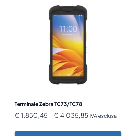
Terminale Zebra TC73/TC78
Fascia
€
1.850,45
–
€
4.035,85
IVA esclusa
di
prezzo: