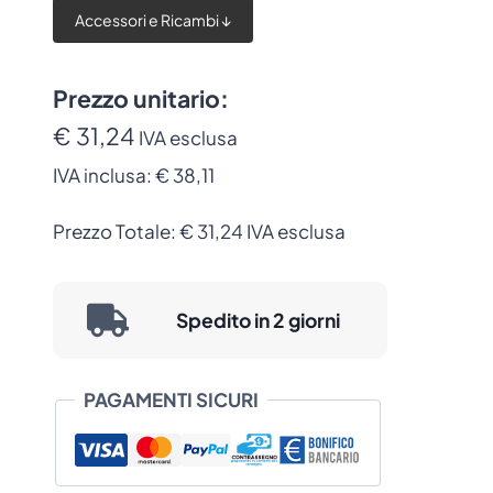
Zebra
Accessori e Ricambi ↓
per
TC73/TC78
(CBL-
Prezzo unitario:
DC-
€ 31,24
IVA esclusa
382A1-
IVA inclusa:
€ 38,11
01)
quantità
Prezzo Totale:
€
31,24
IVA esclusa
Spedito in 2 giorni
PAGAMENTI SICURI