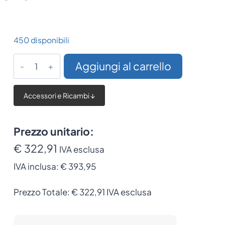
450 disponibili
Base
Aggiungi al carrello
di
ricarica
Accessori e Ricambi ↓
Zebra
per
TC73/TC78
Prezzo unitario:
quantità
€ 322,91
IVA esclusa
IVA inclusa:
€ 393,95
Prezzo Totale:
€
322,91
IVA esclusa