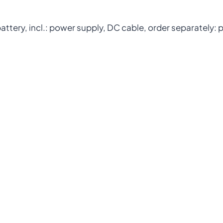
supporta le operazioni quotidiane delle
aziende che richiedono soluzioni mobili
ttery, incl.: power supply, DC cable, order separately: p
robuste e affidabili.