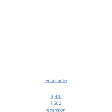
Eccellente
4,8
/5
1.582
recensioni