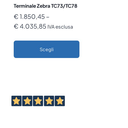
Terminale Zebra TC73/TC78
€
1.850,45
–
Fascia
€
4.035,85
IVA esclusa
di
prezzo:
Scegli
da
Questo
€ 1.850,45
prodotto
a
ha
€ 4.035,85
più
varianti.
Le
opzioni
possono
essere