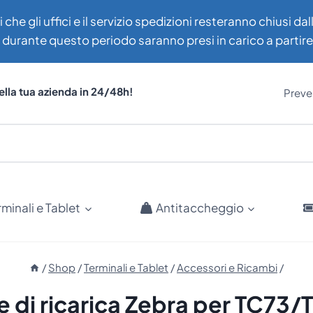
i che gli uffici e il servizio spedizioni resteranno chiusi d
uti durante questo periodo saranno presi in carico a partir
ella tua azienda in 24/48h!
Preven
rminali e Tablet
Antitaccheggio
/
Shop
/
Terminali e Tablet
/
Accessori e Ricambi
/
e di ricarica Zebra per TC73/