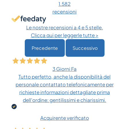
possono
1.582
essere
recensioni
scelte
nella
Le nostre recensioni a 4 e 5 stelle.
pagina
Clicca qui per leggerle tutte >
del
Precedente
Successivo
prodotto
3 Giorni Fa
Tutto perfetto, anche la disponibilità del
personale contattato telefonicamente per
richieste informazioni dettagliate prima
dell'ordine: gentilissimi e chiarissimi.
Acquirente verificato