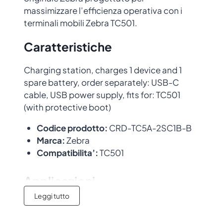
massimizzare l’efficienza operativa con i
terminali mobili Zebra TC501.
Caratteristiche
Charging station, charges 1 device and 1
spare battery, order separately: USB-C
cable, USB power supply, fits for: TC501
(with protective boot)
Codice prodotto:
CRD-TC5A-2SC1B-B
Marca:
Zebra
Compatibilita’:
TC501
Applicazioni
Leggi tutto
Ideale per ambienti
retail
,
logistica
,
magazzino
e
produzione
. Accessorio