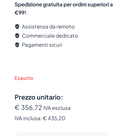
originale con garanzia del produttore.
Spedizione gratuita per ordini superiori a
€99!
Assistenza da remoto
Commerciale dedicato
Pagamenti sicuri
Esaurito
Prezzo unitario:
€ 356,72
IVA esclusa
IVA inclusa:
€ 435,20