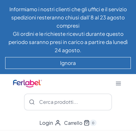
Salta
Informiamo i nostri clienti che gli uffici e il servizio
al
spedizioni resteranno chiusi dall’8 al 23 agosto
contenuto
compresi
Gli ordini e le richieste ricevuti durante questo
periodo saranno presi in carico a partire da lunedì
24 agosto.
Ignora
Login
Carrello
0