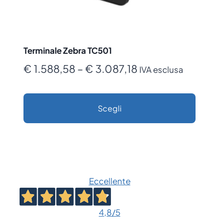
Terminale Zebra TC501
Fascia
€
1.588,58
–
€
3.087,18
IVA esclusa
di
prezzo:
Scegli
da
Questo
€ 1.588,58
prodotto
a
ha
€ 3.087,18
più
Eccellente
varianti.
Le
opzioni
4,8
/5