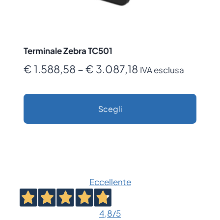
Terminale Zebra TC501
Fascia
€
1.588,58
–
€
3.087,18
IVA esclusa
di
prezzo:
Scegli
da
Questo
€ 1.588,58
prodotto
a
ha
€ 3.087,18
più
Eccellente
varianti.
Le
opzioni
4,8
/5