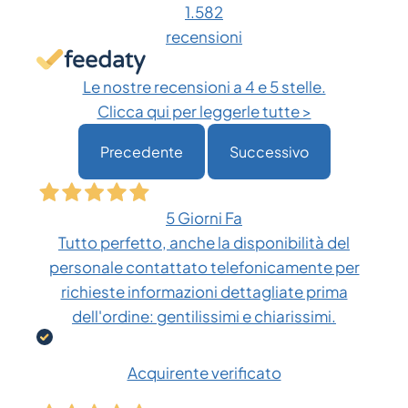
possono
1.582
essere
recensioni
scelte
nella
Le nostre recensioni a 4 e 5 stelle.
pagina
Clicca qui per leggerle tutte >
del
Precedente
Successivo
prodotto
5 Giorni Fa
Tutto perfetto, anche la disponibilità del
personale contattato telefonicamente per
richieste informazioni dettagliate prima
dell'ordine: gentilissimi e chiarissimi.
Acquirente verificato