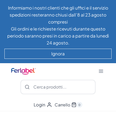
Salta
Informiamo i nostri clienti che gli uffici e il servizio
al
spedizioni resteranno chiusi dall’8 al 23 agosto
contenuto
compresi
Gli ordini e le richieste ricevuti durante questo
periodo saranno presi in carico a partire da lunedì
24 agosto.
Ignora
Login
Carrello
0