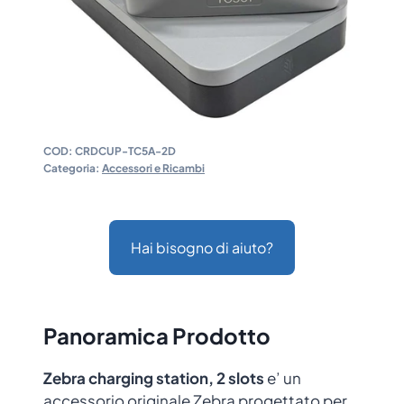
COD:
CRDCUP-TC5A-2D
Categoria:
Accessori e Ricambi
Hai bisogno di aiuto?
Panoramica Prodotto
Zebra charging station, 2 slots
e’ un
accessorio originale Zebra progettato per