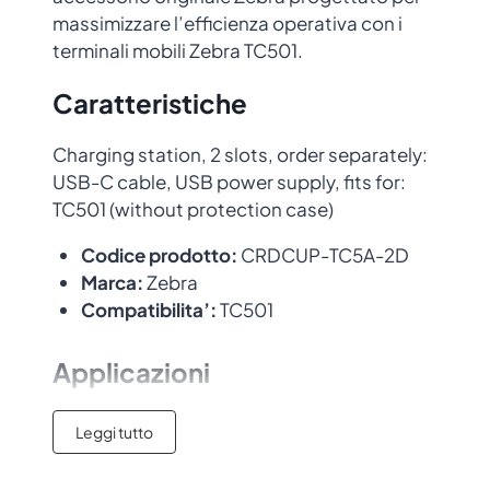
massimizzare l’efficienza operativa con i
terminali mobili Zebra TC501.
Caratteristiche
Charging station, 2 slots, order separately:
USB-C cable, USB power supply, fits for:
TC501 (without protection case)
Codice prodotto:
CRDCUP-TC5A-2D
Marca:
Zebra
Compatibilita’:
TC501
Applicazioni
Ideale per ambienti
retail
,
logistica
,
Leggi tutto
magazzino
e
produzione
. Accessorio
originale con garanzia del produttore.