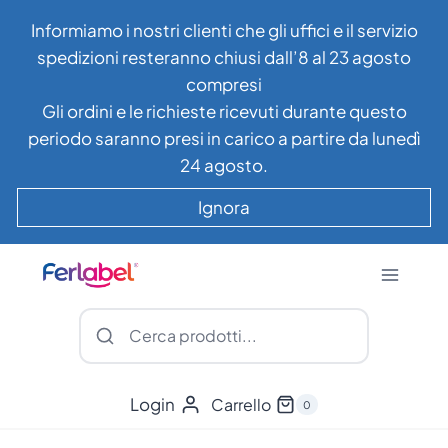
Salta
Informiamo i nostri clienti che gli uffici e il servizio
al
spedizioni resteranno chiusi dall’8 al 23 agosto
contenuto
compresi
Gli ordini e le richieste ricevuti durante questo
periodo saranno presi in carico a partire da lunedì
24 agosto.
Ignora
Login
Carrello
0