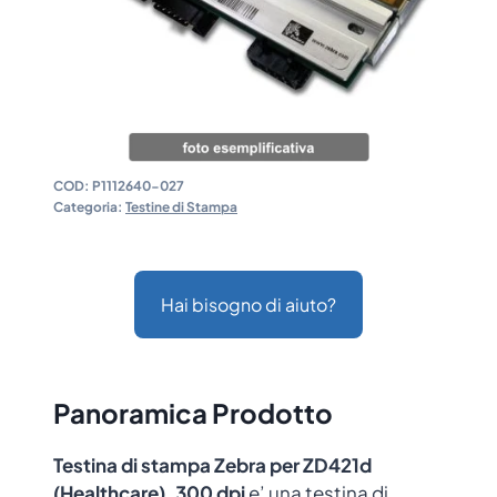
COD:
P1112640-027
Categoria:
Testine di Stampa
Hai bisogno di aiuto?
Panoramica Prodotto
Testina di stampa Zebra per ZD421d
(Healthcare), 300 dpi
e’ una testina di