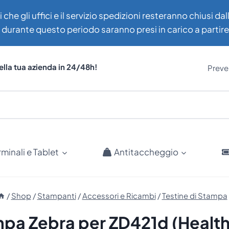
i che gli uffici e il servizio spedizioni resteranno chiusi d
uti durante questo periodo saranno presi in carico a partir
ella tua azienda in 24/48h!
Preven
rminali e Tablet
Antitaccheggio
/
Shop
/
Stampanti
/
Accessori e Ricambi
/
Testine di Stampa
ampa Zebra per ZD421d (Health