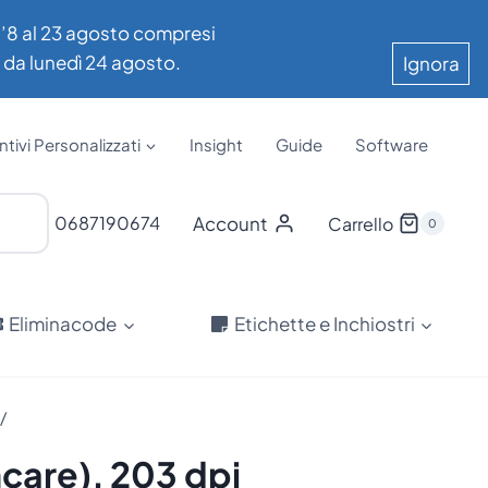
all’8 al 23 agosto compresi
e da lunedì 24 agosto.
Ignora
tivi Personalizzati
Insight
Guide
Software
Account
0687190674
Carrello
0
Eliminacode
Etichette e Inchiostri
/
care), 203 dpi