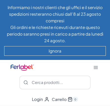
Salta
Informiamo i nostri clienti che gli uffici e il servizio
al
spedizioni resteranno chiusi dall’8 al 23 agosto
contenuto
compresi
Gli ordini e le richieste ricevuti durante questo
periodo saranno presi in carico a partire da lunedì
24 agosto.
Ignora
Login
Carrello
0