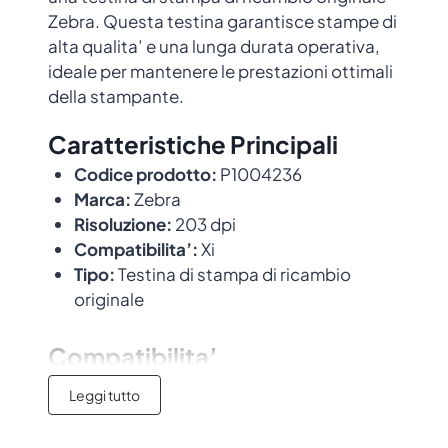
Zebra. Questa testina garantisce stampe di
alta qualita’ e una lunga durata operativa,
ideale per mantenere le prestazioni ottimali
della stampante.
Caratteristiche Principali
Codice prodotto:
P1004236
Marca:
Zebra
Risoluzione:
203 dpi
Compatibilita’:
Xi
Tipo:
Testina di stampa di ricambio
originale
Compatibilita’
Leggi tutto
Questa testina e’ compatibile con i
seguenti modelli di stampante:
Xi
.