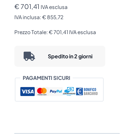
203
€ 701,41
IVA esclusa
dpi
IVA inclusa:
€ 855,72
(P1004236)
quantità
Prezzo Totale:
€
701,41
IVA esclusa
Spedito in 2 giorni
PAGAMENTI SICURI