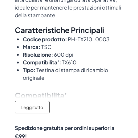
ideale per mantenere le prestazioni ottimali
della stampante.
Caratteristiche Principali
Codice prodotto:
PH-TX210-0003
Marca:
TSC
Risoluzione:
600 dpi
Compatibilita’:
TX610
Tipo:
Testina di stampa di ricambio
originale
Compatibilita’
Leggi tutto
Questa testina e’ compatibile con i
seguenti modelli di stampante:
TX610
.
Progettata per integrarsi perfettamente
Spedizione gratuita per ordini superiori a
con le stampanti TSC, garantendo risultati
€99!