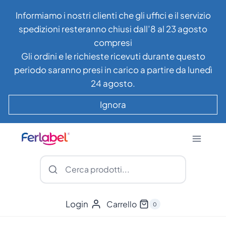
Salta
Informiamo i nostri clienti che gli uffici e il servizio
al
spedizioni resteranno chiusi dall’8 al 23 agosto
contenuto
compresi
Gli ordini e le richieste ricevuti durante questo
periodo saranno presi in carico a partire da lunedì
24 agosto.
Ignora
Login
Carrello
0