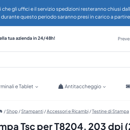
i che gli uffici e il servizio spedizioni resteranno chiusi d
uti durante questo periodo saranno presi in carico a partir
ella tua azienda in 24/48h!
Preven
rminali e Tablet
Antitaccheggio
/
Shop
/
Stampanti
/
Accessori e Ricambi
/
Testine di Stampa
tampa Tsc per T8204, 203 dpi