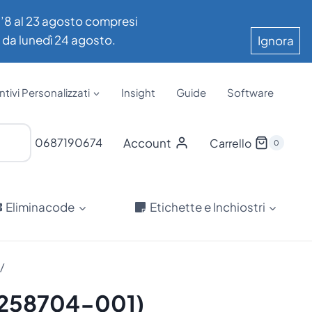
all’8 al 23 agosto compresi
e da lunedì 24 agosto.
Ignora
tivi Personalizzati
Insight
Guide
Software
Account
0687190674
Carrello
0
Eliminacode
Etichette e Inchiostri
/
 (258704-001)