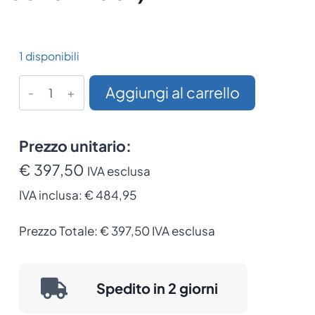
1 disponibili
Testina
Aggiungi al carrello
di
stampa
Tsc
Prezzo unitario:
per
€ 397,50
IVA esclusa
T8204,
IVA inclusa:
€ 484,95
203
dpi
Prezzo Totale:
€
397,50
IVA esclusa
(258704-
001)
quantità
Spedito in 2 giorni