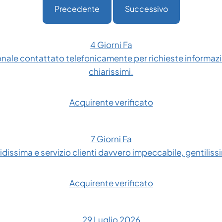
Precedente
Successivo
4 Giorni Fa
onale contattato telefonicamente per richieste informazio
chiarissimi.
Acquirente verificato
7 Giorni Fa
dissima e servizio clienti davvero impeccabile, gentilissim
Acquirente verificato
29 Luglio 2026