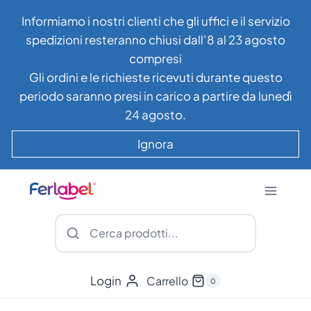
Salta
Informiamo i nostri clienti che gli uffici e il servizio
al
spedizioni resteranno chiusi dall’8 al 23 agosto
contenuto
compresi
Gli ordini e le richieste ricevuti durante questo
periodo saranno presi in carico a partire da lunedì
24 agosto.
Ignora
Login
Carrello
0