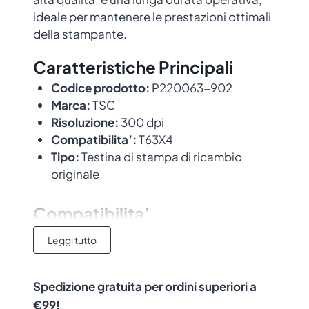
ideale per mantenere le prestazioni ottimali
della stampante.
Caratteristiche Principali
Codice prodotto:
P220063-902
Marca:
TSC
Risoluzione:
300 dpi
Compatibilita’:
T63X4
Tipo:
Testina di stampa di ricambio
originale
Compatibilita’
Leggi tutto
Questa testina e’ compatibile con i
seguenti modelli di stampante:
T63X4
.
Progettata per integrarsi perfettamente
Spedizione gratuita per ordini superiori a
con le stampanti TSC, garantendo risultati
€99!