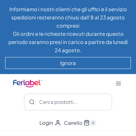
Salta
Informiamo i nostri clienti che gli uffici e il servizio
al
spedizioni resteranno chiusi dall’8 al 23 agosto
contenuto
compresi
Gli ordini e le richieste ricevuti durante questo
periodo saranno presi in carico a partire da lunedì
24 agosto.
Ignora
Login
Carrello
0