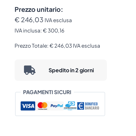
Zebra
300
Prezzo unitario:
DPI
€ 246,03
IVA esclusa
per
IVA inclusa:
€ 300,16
ZD621t
(P1112640-
Prezzo Totale:
€
246,03
IVA esclusa
241)
quantità
Spedito in 2 giorni
PAGAMENTI SICURI