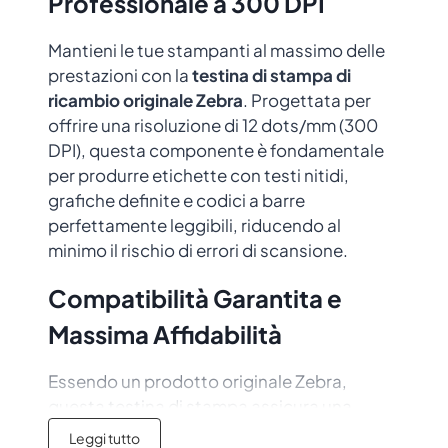
Professionale a 300 DPI
Mantieni le tue stampanti al massimo delle
prestazioni con la
testina di stampa di
ricambio originale Zebra
. Progettata per
offrire una risoluzione di 12 dots/mm (300
DPI), questa componente è fondamentale
per produrre etichette con testi nitidi,
grafiche definite e codici a barre
perfettamente leggibili, riducendo al
minimo il rischio di errori di scansione.
Compatibilità Garantita e
Massima Affidabilità
Essendo un prodotto originale Zebra,
questa testina di stampa assicura una
compatibilità perfetta e un’installazione
Leggi tutto